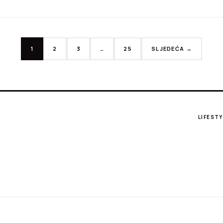
1
2
3
…
25
SLJEDEĆA →
LIFESTY