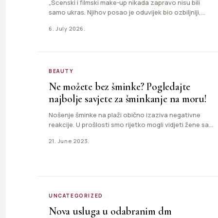
„Scenski i filmski make-up nikada zapravo nisu bili
samo ukras. Njihov posao je oduvijek bio ozbiljniji,
često i…
6. July 2026.
BEAUTY
Ne možete bez šminke? Pogledajte
najbolje savjete za šminkanje na moru!
Nošenje šminke na plaži obično izaziva negativne
reakcije. U prošlosti smo rijetko mogli vidjeti žene sa
šminkom na…
21. June 2023.
UNCATEGORIZED
Nova usluga u odabranim dm