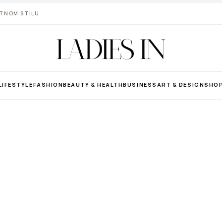
VOTNOM STILU
LIFESTYLE
FASHION
BEAUTY & HEALTH
BUSINESS
ART & DESIGN
SHO