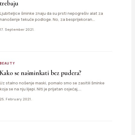
trebaju
Ljubiteljice šminke znaju da su prsti nepogrešiv alat za
nanošenje tekuće podloge. No, za besprijekoran
\"look\" potrebni su…
17. September 2021.
BEAUTY
Kako se našminkati bez pudera?
Uz stalno nošenje maski, pomalo smo se zasitili šminke
koja se na nju lijepi. Niti je prijatan osjećaj,…
25. February 2021.