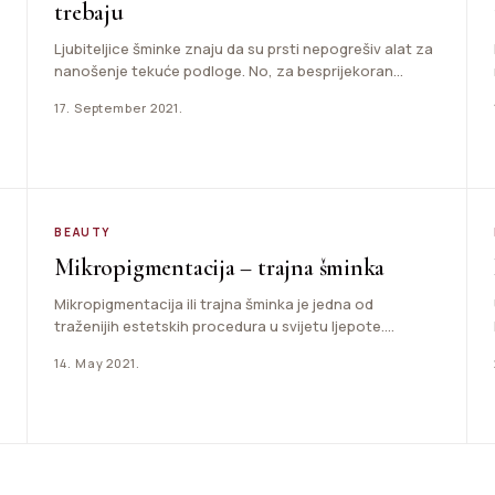
trebaju
Ljubiteljice šminke znaju da su prsti nepogrešiv alat za
nanošenje tekuće podloge. No, za besprijekoran
\"look\" potrebni su…
17. September 2021.
BEAUTY
Mikropigmentacija – trajna šminka
Mikropigmentacija ili trajna šminka je jedna od
traženijih estetskih procedura u svijetu ljepote.
Namijenjena je uljepšavanju, mijenjanju ili…
14. May 2021.