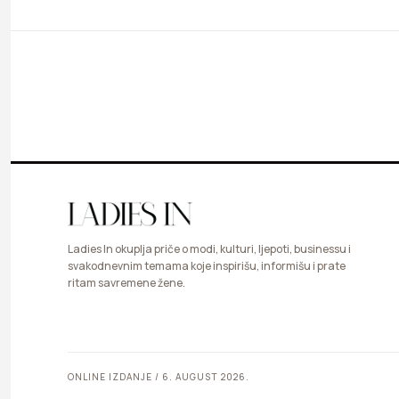
Ladies In okuplja priče o modi, kulturi, ljepoti, businessu i
svakodnevnim temama koje inspirišu, informišu i prate
ritam savremene žene.
ONLINE IZDANJE / 6. AUGUST 2026.