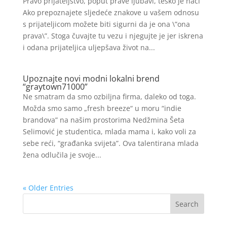
Pravo prijateljstvo, poput prave ljubavi, teško je naći
Ako prepoznajete sljedeće znakove u vašem odnosu
s prijateljicom možete biti sigurni da je ona \”ona
prava\”. Stoga čuvajte tu vezu i njegujte je jer iskrena
i odana prijateljica uljepšava život na...
Upoznajte novi modni lokalni brend
“graytown71000”
Ne smatram da smo ozbiljna firma, daleko od toga.
Možda smo samo „fresh breeze“ u moru “indie
brandova” na našim prostorima Nedžmina Šeta
Selimović je studentica, mlada mama i, kako voli za
sebe reći, “građanka svijeta”. Ova talentirana mlada
žena odlučila je svoje...
« Older Entries
Search