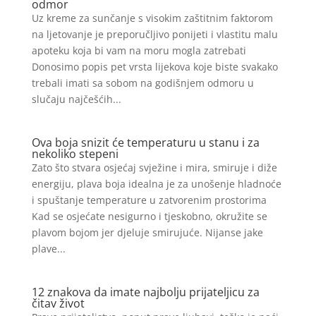
odmor
Uz kreme za sunčanje s visokim zaštitnim faktorom
na ljetovanje je preporučljivo ponijeti i vlastitu malu
apoteku koja bi vam na moru mogla zatrebati
Donosimo popis pet vrsta lijekova koje biste svakako
trebali imati sa sobom na godišnjem odmoru u
slučaju najčešćih...
Ova boja snizit će temperaturu u stanu i za
nekoliko stepeni
Zato što stvara osjećaj svježine i mira, smiruje i diže
energiju, plava boja idealna je za unošenje hladnoće
i spuštanje temperature u zatvorenim prostorima
Kad se osjećate nesigurno i tjeskobno, okružite se
plavom bojom jer djeluje smirujuće. Nijanse jake
plave...
12 znakova da imate najbolju prijateljicu za
čitav život