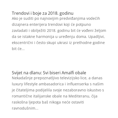
Trendovi i boje za 2018. godinu
Ako je suditi po najnovijim predviđanjima vodećih
dizajnera enterijera trendovi koji će potpuno
zavladati i obilježiti 2018. godinu bit će vođeni željom
da se istakne harmonija u uređenju doma. Upadljivi,
ekscentrični i često skupi ukrasi iz prethodne godine
bit će...
Svijet na dlanu: Svi biseri Amalfi obale
Nekadašnje prepoznatljivo televizijsko lice, a danas
luxury lifestyle ambasadorica i influenserka s našim
je čitateljima podijelila svoje nezaboravno iskustvo s
romantične italijanske obale na Mediteranu, čija
raskošna ljepota baš nikoga neće ostaviti
ravnodušnim...