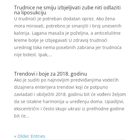
Trudnice ne smiju izbjeljivati zube niti odlaziti
na liposukciju
U trudnoći je potreban dodatan oprez. Ako žena
mora mirovati, potrebno je smanjiti i broj unesenih
kalorija. Lagana masaža je poželjna, a anticelulitne
kreme bolje je izbjegavati U zdravoj trudnoći
urednog toka nema posebnih zabrana jer trudnoća
nije bolest. Ipak,...
Trendovi i boje za 2018. godinu
Ako je suditi po najnovijim predviđanjima vodećih
dizajnera enterijera trendovi koji će potpuno
zavladati i obilježiti 2018. godinu bit će vođeni željom
da se istakne harmonija u uređenju doma. Upadljivi,
ekscentrični i često skupi ukrasi iz prethodne godine
bit će...
« Older Entries