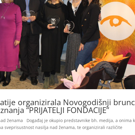
tije organizirala Novogodišnji brun
riznanja “PRIJATELJI FONDACIJE”
ja nad ženama Događaj je okupio predstavnike bh. medija, a onima k
a sveprisustnost nasilja nad ženama, te organizirali različite