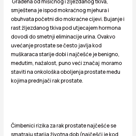
Građena od mišićnog i žljezdanog tkiva,
smještena je ispod mokraćnog mjehura i
obuhvata početni dio mokraćne cijevi. Bujanje i
rast žljezdanog tkiva pod utjecajem hormona
dovodi do smetnji eliminacije urina. Ovakvo
uvećanje prostate se često javlja kod
muškaraca starije dobi i najčešće je benigno,
međutim, nažalost, puno veći značaj moramo
staviti na onkološka oboljenja prostate među
kojima prednjači rak prostate.
Čimbenici rizika za rak prostate najčešće se
smatraju starija životna dob (najčešći je kod