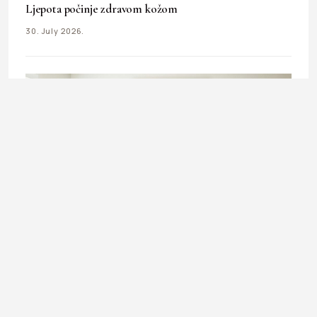
Ljepota počinje zdravom kožom
30. July 2026.
BEAUTY & HEALTH
Klimatizacija i zdravlje: kako zaštititi kožu, oči i disajne
puteve tokom ljeta