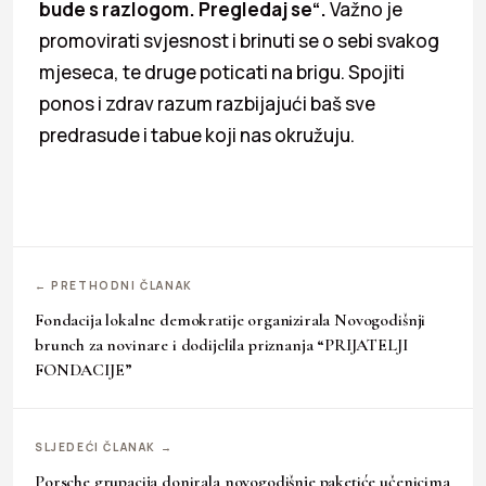
bude s razlogom. Pregledaj se“.
Važno je
promovirati svjesnost i brinuti se o sebi svakog
mjeseca, te druge poticati na brigu. Spojiti
ponos i zdrav razum razbijajući baš sve
predrasude i tabue koji nas okružuju.
← PRETHODNI ČLANAK
Fondacija lokalne demokratije organizirala Novogodišnji
brunch za novinare i dodijelila priznanja “PRIJATELJI
FONDACIJE”
SLJEDEĆI ČLANAK →
Porsche grupacija donirala novogodišnje paketiće učenicima