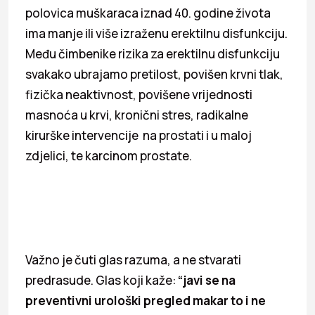
polovica muškaraca iznad 40. godine života
ima manje ili više izraženu erektilnu disfunkciju.
Među čimbenike rizika za erektilnu disfunkciju
svakako ubrajamo pretilost, povišen krvni tlak,
fizička neaktivnost, povišene vrijednosti
masnoća u krvi, kronični stres, radikalne
kirurške intervencije na prostati i u maloj
zdjelici, te karcinom prostate.
Važno je čuti glas razuma, a ne stvarati
predrasude. Glas koji kaže:
“javi se na
preventivni urološki pregled makar to i ne