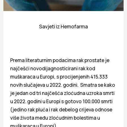
Savjeti iz Hemofarma
Prema literaturnim podacima rak prostate je
najčešći novodijagnosticirani rak kod
muškaraca u Europi, s procijenjenih 415.333
novih slučajeva u 2022. godini. Smatra se kako
je jedan od tri najčešća zloćudna uzroka smrti
u 2022. godini u Europi s gotovo 100.000 smrti
(jedino rak pluća i rak debelog crijeva odnose
više života među zloćudnim bolestima u
muškaraca u Europi).