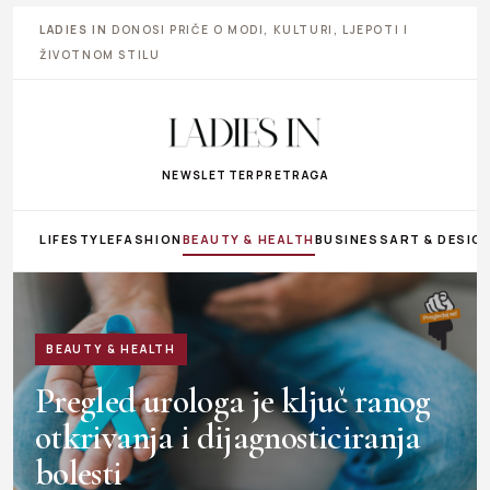
LADIES IN
DONOSI PRIČE O MODI, KULTURI, LJEPOTI I
ŽIVOTNOM STILU
NEWSLETTER
PRETRAGA
LIFESTYLE
FASHION
BEAUTY & HEALTH
BUSINESS
ART & DESIG
BEAUTY & HEALTH
Pregled urologa je ključ ranog
otkrivanja i dijagnosticiranja
bolesti