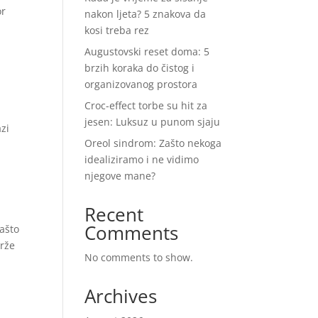
or
nakon ljeta? 5 znakova da
kosi treba rez
Augustovski reset doma: 5
brzih koraka do čistog i
organizovanog prostora
Croc-effect torbe su hit za
jesen: Luksuz u punom sjaju
azi
Oreol sindrom: Zašto nekoga
idealiziramo i ne vidimo
njegove mane?
Recent
Comments
zašto
drže
No comments to show.
Archives