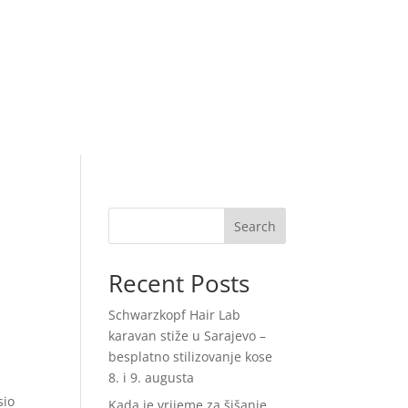
Search
Recent Posts
Schwarzkopf Hair Lab
karavan stiže u Sarajevo –
besplatno stilizovanje kose
8. i 9. augusta
sio
Kada je vrijeme za šišanje