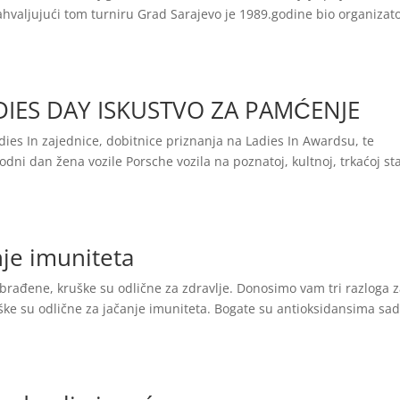
Zahvaljujući tom turniru Grad Sarajevo je 1989.godine bio organizat
IES DAY ISKUSTVO ZA PAMĆENJE
adies In zajednice, dobitnice priznanja na Ladies In Awardsu, te
i dan žena vozile Porsche vozila na poznatoj, kultnoj, trkaćoj st
nje imuniteta
i obrađene, kruške su odlične za zdravlje. Donosimo vam tri razloga 
ruške su odlične za jačanje imuniteta. Bogate su antioksidansima sa