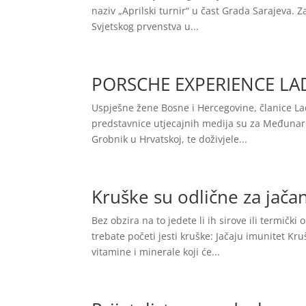
naziv „Aprilski turnir“ u čast Grada Sarajeva. 
Svjetskog prvenstva u...
PORSCHE EXPERIENCE LAD
Uspješne žene Bosne i Hercegovine, članice L
predstavnice utjecajnih medija su za Međunarodn
Grobnik u Hrvatskoj, te doživjele...
Kruške su odlične za jača
Bez obzira na to jedete li ih sirove ili termičk
trebate početi jesti kruške: Jačaju imunitet K
vitamine i minerale koji će...