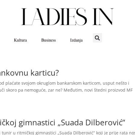
Kultura
Business
Izdanja
bankovnu karticu?
zvod plaćate svojom okruglom bankarskom karticom, usput nešto i
Zvuči skoro pa nemoguće, zar ne? Međutim, novi štedni proizvod MF
čkoj gimnastici „Suada Dilberović“
nir u ritmičkoj gimnastici „Suada Dilberović“ koji je prije rata no