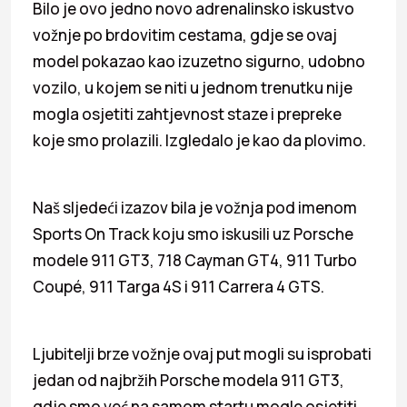
Bilo je ovo jedno novo adrenalinsko iskustvo
vožnje po brdovitim cestama, gdje se ovaj
model pokazao kao izuzetno sigurno, udobno
vozilo, u kojem se niti u jednom trenutku nije
mogla osjetiti zahtjevnost staze i prepreke
koje smo prolazili. Izgledalo je kao da plovimo.
Naš sljedeći izazov bila je vožnja pod imenom
Sports On Track koju smo iskusili uz Porsche
modele 911 GT3, 718 Cayman GT4, 911 Turbo
Coupé, 911 Targa 4S i 911 Carrera 4 GTS.
Ljubitelji brze vožnje ovaj put mogli su isprobati
jedan od najbržih Porsche modela 911 GT3,
gdje smo već na samom startu mogle osjetiti