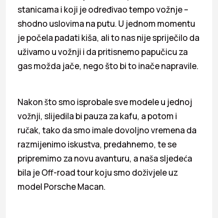
stanicama i koji je određivao tempo vožnje –
shodno uslovima na putu. U jednom momentu
je počela padati kiša, ali to nas nije spriječilo da
uživamo u vožnji i da pritisnemo papučicu za
gas možda jače, nego što bi to inače napravile.
Nakon što smo isprobale sve modele u jednoj
vožnji, slijedila bi pauza za kafu, a potom i
ručak, tako da smo imale dovoljno vremena da
razmijenimo iskustva, predahnemo, te se
pripremimo za novu avanturu, a naša sljedeća
bila je Off-road tour koju smo doživjele uz
model Porsche Macan.