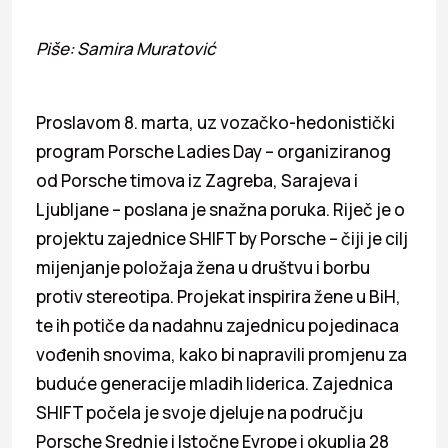
Piše: Samira Muratović
Proslavom 8. marta, uz vozačko-hedonistički
program Porsche Ladies Day – organiziranog
od Porsche timova iz Zagreba, Sarajeva i
Ljubljane – poslana je snažna poruka. Riječ je o
projektu zajednice SHIFT by Porsche – čiji je cilj
mijenjanje položaja žena u društvu i borbu
protiv stereotipa. Projekat inspirira žene u BiH,
te ih potiče da nadahnu zajednicu pojedinaca
vođenih snovima, kako bi napravili promjenu za
buduće generacije mladih liderica. Zajednica
SHIFT počela je svoje djeluje na području
Porsche Srednje i Istočne Evrope i okuplja 28