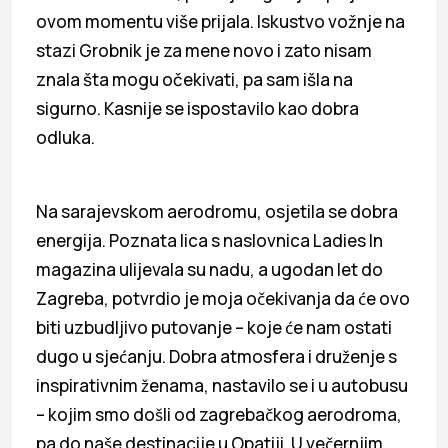
ovom momentu više prijala. Iskustvo vožnje na
stazi Grobnik je za mene novo i zato nisam
znala šta mogu očekivati, pa sam išla na
sigurno. Kasnije se ispostavilo kao dobra
odluka.
Na sarajevskom aerodromu, osjetila se dobra
energija. Poznata lica s naslovnica Ladies In
magazina ulijevala su nadu, a ugodan let do
Zagreba, potvrdio je moja očekivanja da će ovo
biti uzbudljivo putovanje – koje će nam ostati
dugo u sjećanju. Dobra atmosfera i druženje s
inspirativnim ženama, nastavilo se i u autobusu
– kojim smo došli od zagrebačkog aerodroma,
pa do naše destinacije u Opatiji. U večernjim