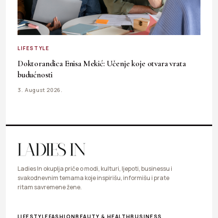
LIFESTYLE
Doktorandica Enisa Mekić: Učenje koje otvara vrata
budućnosti
3. August 2026.
Ladies In okuplja priče o modi, kulturi, ljepoti, businessu i
svakodnevnim temama koje inspirišu, informišu i prate
ritam savremene žene.
LIFESTYLE
FASHION
BEAUTY & HEALTH
BUSINESS