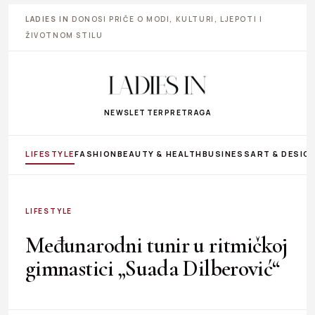
LADIES IN
DONOSI PRIČE O MODI, KULTURI, LJEPOTI I
ŽIVOTNOM STILU
NEWSLETTER
PRETRAGA
LIFESTYLE
FASHION
BEAUTY & HEALTH
BUSINESS
ART & DESIG
LIFESTYLE
Međunarodni tunir u ritmičkoj
gimnastici „Suada Dilberović“