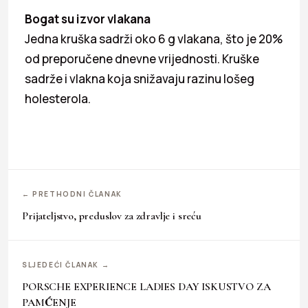
Bogat su izvor vlakana
Jedna kruška sadrži oko 6 g vlakana, što je 20%
od preporučene dnevne vrijednosti. Kruške
sadrže i vlakna koja snižavaju razinu lošeg
holesterola.
← PRETHODNI ČLANAK
Prijateljstvo, preduslov za zdravlje i sreću
SLJEDEĆI ČLANAK →
PORSCHE EXPERIENCE LADIES DAY ISKUSTVO ZA
PAMĆENJE