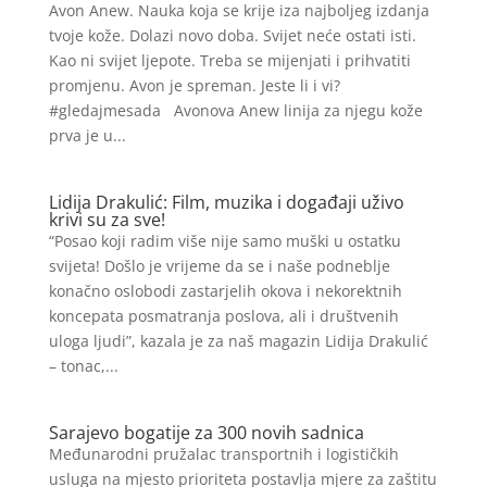
Avon Anew. Nauka koja se krije iza najboljeg izdanja
tvoje kože. Dolazi novo doba. Svijet neće ostati isti.
Kao ni svijet ljepote. Treba se mijenjati i prihvatiti
promjenu. Avon je spreman. Jeste li i vi?
#gledajmesada Avonova Anew linija za njegu kože
prva je u...
Lidija Drakulić: Film, muzika i događaji uživo
krivi su za sve!
“Posao koji radim više nije samo muški u ostatku
svijeta! Došlo je vrijeme da se i naše podneblje
konačno oslobodi zastarjelih okova i nekorektnih
koncepata posmatranja poslova, ali i društvenih
uloga ljudi”, kazala je za naš magazin Lidija Drakulić
– tonac,...
Sarajevo bogatije za 300 novih sadnica
Međunarodni pružalac transportnih i logističkih
usluga na mjesto prioriteta postavlja mjere za zaštitu