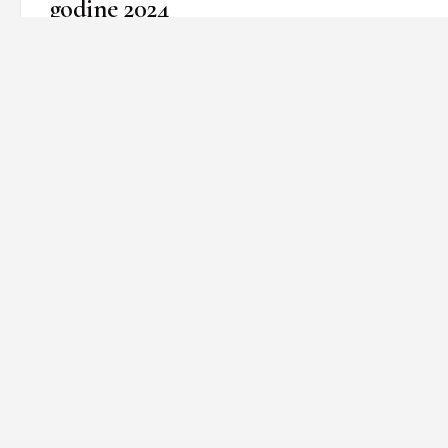
godine 2024
Projekat Dani žene, manifestacije koja je održana od 2. do
6. decembra u Sarajevu, krunisan je…
11. December 2024.