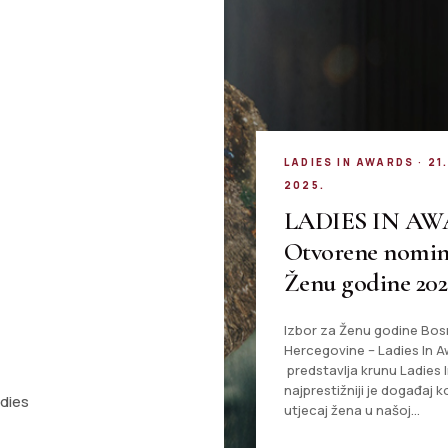
LADIES IN AWARDS · 2
2025.
LADIES IN AW
Otvorene nomina
Ženu godine 202
Izbor za Ženu godine Bos
Hercegovine – Ladies In 
predstavlja krunu Ladies I
najprestižniji je događaj ko
adies
utjecaj žena u našoj…