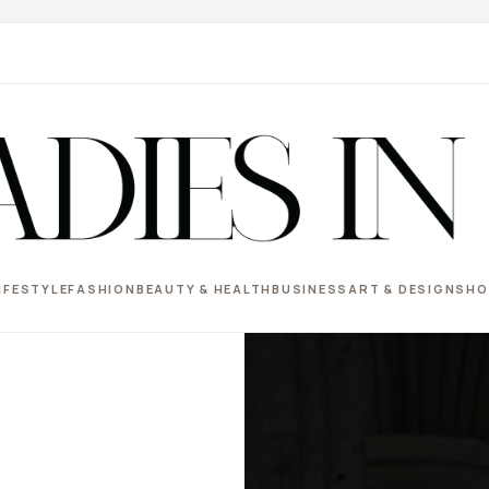
IFESTYLE
FASHION
BEAUTY & HEALTH
BUSINESS
ART & DESIGN
SHO