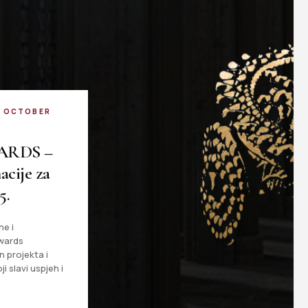
1. OCTOBER
ARDS –
cije za
5.
ne i
Awards
n projekta i
ji slavi uspjeh i