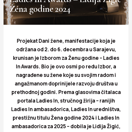
Žena godine 2024
Projekat Dani žene, manifestacije koja je
održana od 2. do 6. decembra u Sarajevu,
krunisan je Izborom za Ženu godine – Ladies
In Awards. Bio je ovo osmi po redu Izbor, a
nagrađene su žene koje su svojim radom i
angažmanom doprinijele razvoju društva u
prethodnoj godini. Prema glasovima čitalaca
portala Ladies In, stručnog žirija – ranijih
Ladies In ambasadorica, Ladies In uredništva,
prestižnu titulu Žena godine 2024 i Ladies In
ambasadorica za 2025 – dobila je Lidija Žigić,