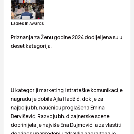
Ladies In Awards
Priznanja za Ženu godine 2024 dodijeljena su u
deset kategorija.
U kategoriji marketing i strateške komunikacije
nagradu je dobila Ajla Hadžić, dok je za
najbolju bh. naučnicu proglašena Emina
Dervišević. Razvoju bh. dizajnerske scene
doprinijela je najviše Ena Dujmović, a za vlastiti
doprinos unapređenju zdravlja nagrađena je