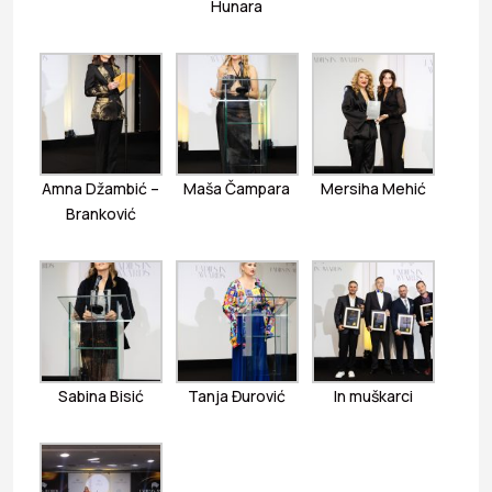
Hunara
Amna Džambić –
Maša Čampara
Mersiha Mehić
Branković
Sabina Bisić
Tanja Đurović
In muškarci