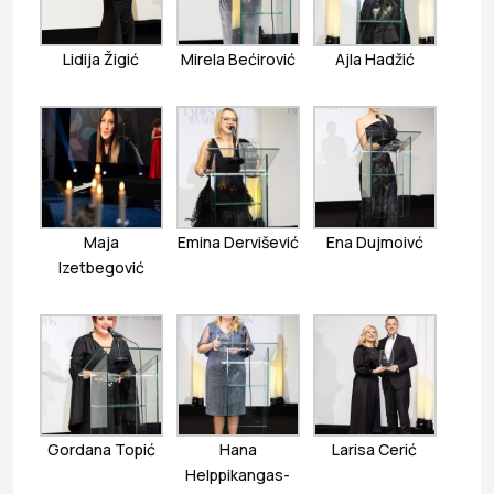
Lidija Žigić
Mirela Bećirović
Ajla Hadžić
Maja
Emina Dervišević
Ena Dujmoivć
Izetbegović
Gordana Topić
Hana
Larisa Cerić
Helppikangas-