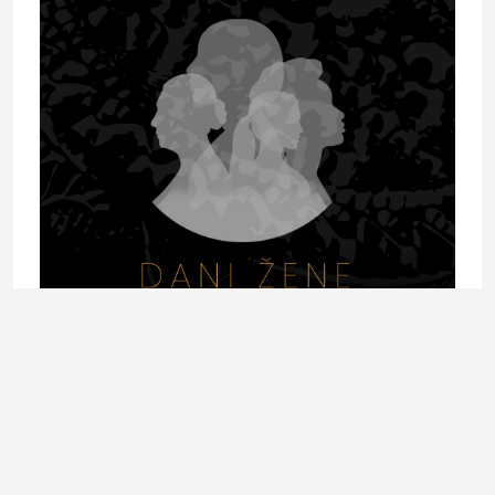
LADIES IN AWARDS
Osmi Ladies In Awards i manifestacija DANI ŽENE u
organizaciji Ladies In magazina s porukom: NA
TVOJOJ STRANI
15. November 2024.