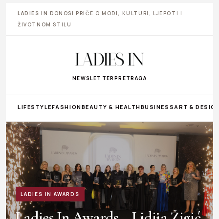
LADIES IN
DONOSI PRIČE O MODI, KULTURI, LJEPOTI I
ŽIVOTNOM STILU
NEWSLETTER
PRETRAGA
LIFESTYLE
FASHION
BEAUTY & HEALTH
BUSINESS
ART & DESIG
LADIES IN AWARDS
Ladies In Awards – Lidija Žigić