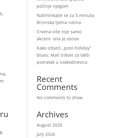
počinje njegom
i,
Našminkajte se za 5 minuta:
Brzinska ljetna rutina
Crvena više nije samo
akcent- ona je osnov
Kako izbjeći „post-holiday“
blues: Mali trikovi za lakši
povratak u svakodnevicu
ima,
Recent
om
Comments
No comments to show.
eru
Archives
August 2026
2B
July 2026