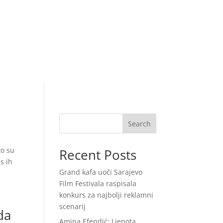
Search
to su
Recent Posts
s ih
Grand kafa uoči Sarajevo
Film Festivala raspisala
konkurs za najbolji reklamni
scenarij
da
Amina Efendić: Ljepota