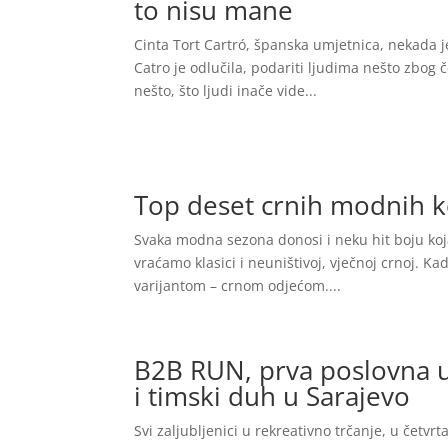
to nisu mane
Cinta Tort Cartró, španska umjetnica, nekada je
Catro je odlučila, podariti ljudima nešto zbog 
nešto, što ljudi inače vide...
Top deset crnih modnih ko
Svaka modna sezona donosi i neku hit boju koja 
vraćamo klasici i neuništivoj, vječnoj crnoj. 
varijantom – crnom odjećom....
B2B RUN, prva poslovna u
i timski duh u Sarajevo
Svi zaljubljenici u rekreativno trčanje, u četvrt