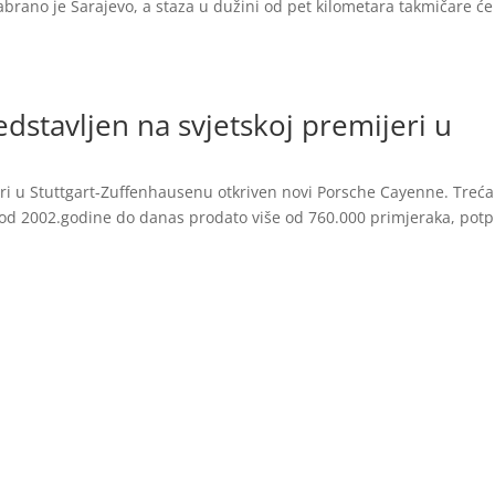
abrano je Sarajevo, a staza u dužini od pet kilometara takmičare će
stavljen na svjetskoj premijeri u
eri u Stuttgart-Zuffenhausenu otkriven novi Porsche Cayenne. Treća
 od 2002.godine do danas prodato više od 760.000 primjeraka, pot