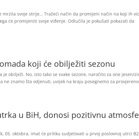
 mrzila svoje strije… Tražeći način da promijeni način na koji ih vid
čega će promijeniti svoje viđenje. Odlučila je pokušati pokazati da
mada koji će obilježiti sezonu
je obilježi. No, isto tako se svake sezone, naročito za one jesen/z
Kada ne znamo šta odjenuti, uvijek na kraju posegnemo za provjeren
trka u BiH, donosi pozitivnu atmosf
ak, 05. oktobra, imat će priliku sudjelovati u prvoj poslovnoj utrci B