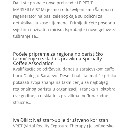
Da li ste probale nove proizvode LE PETIT
MARSEILLAIS? Mi jesmo i oduševljeni smo Šampon i
regenerator na bazi zelenog čaja su odlični za
detoksikaciju kose i tjemena. Primijetit ćete posebnu
svježinu i uživati u mirisu. Isprobajte i nove gelove za
tuširanje sa...
Počele pripreme za regionalno barističko
takmičenje u skladu s pravilima Specialty
Coffee Association
Kvalifikacije se održavaju danas u sarajevskom caffe
baru Dialog u Sarajevu. Deset finalista imat će priliku
pokazati svoja znanja na takmičenju za najboljeg
regionalnog baristu u organizaciji Francka 1. oktobra
ove godine, a u skladu s pravilima međunarodne
stručne...
Iva Đikić: Naš start-up je društveno koristan
VRET (Virtal Reality Exposure Therapy ) je softversko