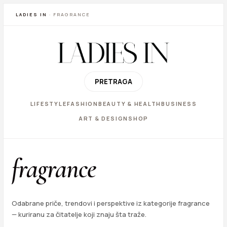
LADIES IN
· FRAGRANCE
PRETRAGA
LIFESTYLE
FASHION
BEAUTY & HEALTH
BUSINESS
ART & DESIGN
SHOP
fragrance
Odabrane priče, trendovi i perspektive iz kategorije fragrance
— kuriranu za čitatelje koji znaju šta traže.