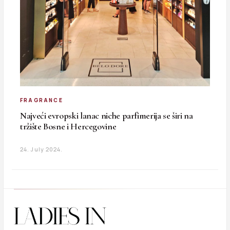
FRAGRANCE
Najveći evropski lanac niche parfimerija se širi na
tržište Bosne i Hercegovine
24. July 2024.