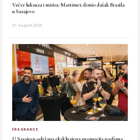
Večer luksuza i mirisa: Martimex donio dašak Brazila
u Sarajevo
27. August 2025.
FRAGRANCE
U Sarajevu održana ekskluzivna promocija parfema