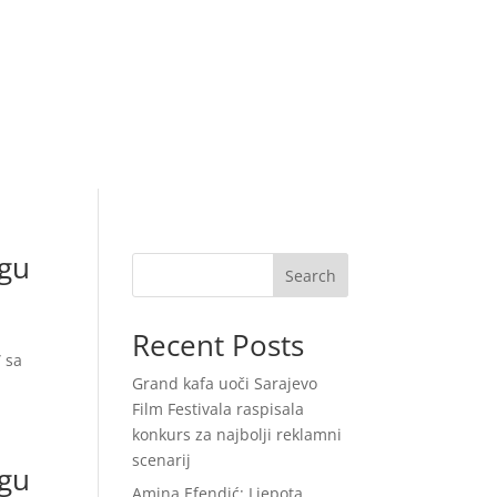
ogu
Search
Recent Posts
” sa
Grand kafa uoči Sarajevo
Film Festivala raspisala
konkurs za najbolji reklamni
scenarij
ogu
Amina Efendić: Ljepota