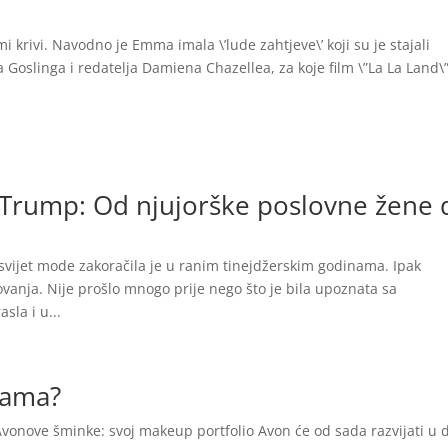
i krivi. Navodno je Emma imala \’lude zahtjeve\’ koji su je stajali
Goslinga i redatelja Damiena Chazellea, za koje film \”La La Land\
e Trump: Od njujorške poslovne žene 
svijet mode zakoračila je u ranim tinejdžerskim godinama. Ipak
ovanja. Nije prošlo mnogo prije nego što je bila upoznata sa
sla i u...
 dama?
vonove šminke: svoj makeup portfolio Avon će od sada razvijati u 