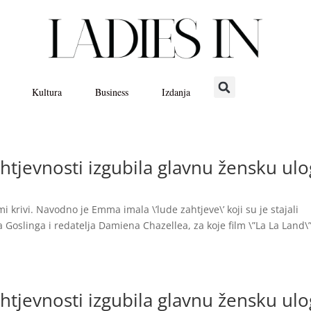
Kultura
Business
Izdanja
jevnosti izgubila glavnu žensku ul
i krivi. Navodno je Emma imala \’lude zahtjeve\’ koji su je stajali
Goslinga i redatelja Damiena Chazellea, za koje film \”La La Land\
jevnosti izgubila glavnu žensku ul