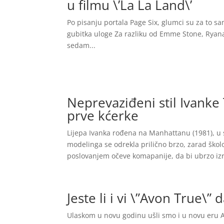
u filmu \’La La Land\’
Po pisanju portala Page Six, glumci su za to sam
gubitka uloge Za razliku od Emme Stone, Ryana 
sedam...
Neprevaziđeni stil Ivank
prve kćerke
Lijepa Ivanka rođena na Manhattanu (1981), u 
modelinga se odrekla prilično brzo, zarad škol
poslovanjem očeve komapanije, da bi ubrzo izra
Jeste li i vi \”Avon True\”
Ulaskom u novu godinu ušli smo i u novu eru A