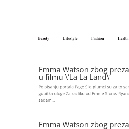
Beauty
Lifestyle
Fashion
Health
Emma Watson zbog prezaht
u filmu \’La La Land\’
Po pisanju portala Page Six, glumci su za to sam
gubitka uloge Za razliku od Emme Stone, Ryana 
sedam...
Emma Watson zbog prezaht