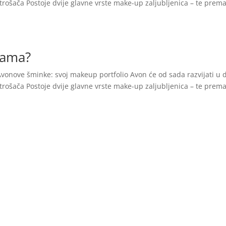
otrošača Postoje dvije glavne vrste make-up zaljubljenica – te prem
 dama?
vonove šminke: svoj makeup portfolio Avon će od sada razvijati u 
otrošača Postoje dvije glavne vrste make-up zaljubljenica – te prem