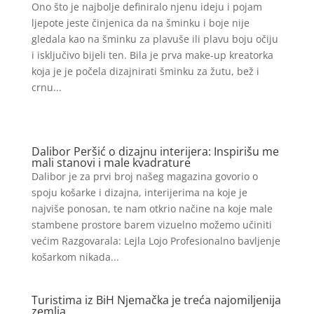
Ono što je najbolje definiralo njenu ideju i pojam
ljepote jeste činjenica da na šminku i boje nije
gledala kao na šminku za plavuše ili plavu boju očiju
i isključivo bijeli ten. Bila je prva make-up kreatorka
koja je je počela dizajnirati šminku za žutu, bež i
crnu...
Dalibor Peršić o dizajnu interijera: Inspirišu me
mali stanovi i male kvadrature
Dalibor je za prvi broj našeg magazina govorio o
spoju košarke i dizajna, interijerima na koje je
najviše ponosan, te nam otkrio načine na koje male
stambene prostore barem vizuelno možemo učiniti
većim Razgovarala: Lejla Lojo Profesionalno bavljenje
košarkom nikada...
Turistima iz BiH Njemačka je treća najomiljenija
zemlja