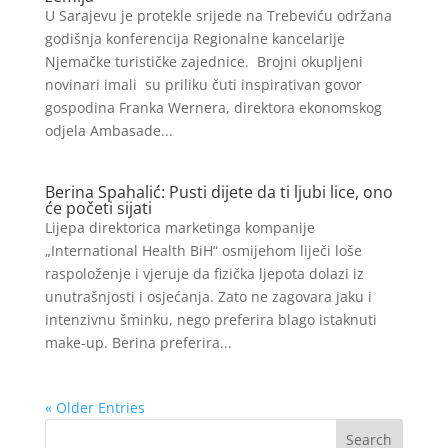
U Sarajevu je protekle srijede na Trebeviću održana
godišnja konferencija Regionalne kancelarije
Njemačke turističke zajednice. Brojni okupljeni
novinari imali su priliku čuti inspirativan govor
gospodina Franka Wernera, direktora ekonomskog
odjela Ambasade...
Berina Spahalić: Pusti dijete da ti ljubi lice, ono
će početi sijati
Lijepa direktorica marketinga kompanije
„International Health BiH“ osmijehom liječi loše
raspoloženje i vjeruje da fizička ljepota dolazi iz
unutrašnjosti i osjećanja. Zato ne zagovara jaku i
intenzivnu šminku, nego preferira blago istaknuti
make-up. Berina preferira...
« Older Entries
Search