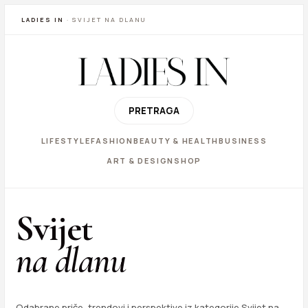
LADIES IN
· SVIJET NA DLANU
PRETRAGA
LIFESTYLE
FASHION
BEAUTY & HEALTH
BUSINESS
ART & DESIGN
SHOP
Svijet
na dlanu
Odabrane priče, trendovi i perspektive iz kategorije Svijet na