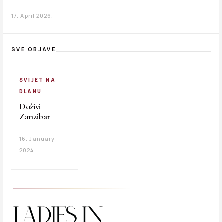
17. April 2026.
SVE OBJAVE
SVIJET NA
DLANU
Doživi
Zanzibar
16. January
2024.