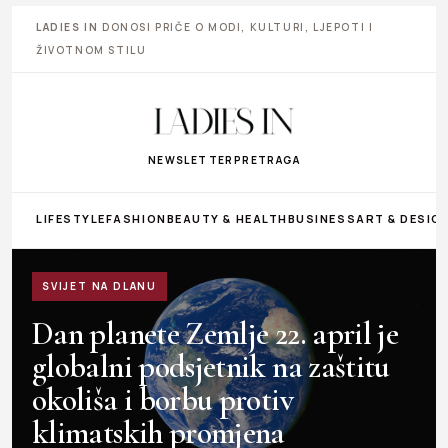
LADIES IN
DONOSI PRIČE O MODI, KULTURI, LJEPOTI I
ŽIVOTNOM STILU
NEWSLETTER
PRETRAGA
LIFESTYLE
FASHION
BEAUTY & HEALTH
BUSINESS
ART & DESIG
SVIJET NA DLANU
Dan planete Zemlje 22. april je
globalni podsjetnik na zaštitu
okoliša i borbu protiv
klimatskih promjena