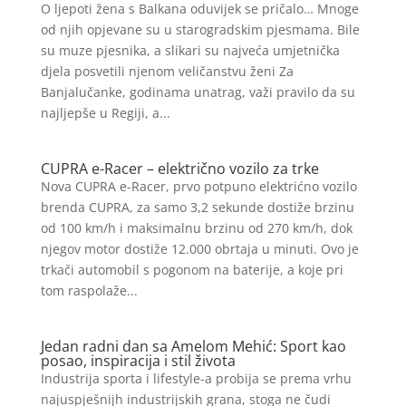
O ljepoti žena s Balkana oduvijek se pričalo… Mnoge
od njih opjevane su u starogradskim pjesmama. Bile
su muze pjesnika, a slikari su najveća umjetnička
djela posvetili njenom veličanstvu ženi Za
Banjalučanke, godinama unatrag, važi pravilo da su
najljepše u Regiji, a...
CUPRA e-Racer – električno vozilo za trke
Nova CUPRA e-Racer, prvo potpuno elektrićno vozilo
brenda CUPRA, za samo 3,2 sekunde dostiže brzinu
od 100 km/h i maksimalnu brzinu od 270 km/h, dok
njegov motor dostiže 12.000 obrtaja u minuti. Ovo je
trkači automobil s pogonom na baterije, a koje pri
tom raspolaže...
Jedan radni dan sa Amelom Mehić: Sport kao
posao, inspiracija i stil života
Industrija sporta i lifestyle-a probija se prema vrhu
najuspješnijh industrijskih grana, stoga ne čudi