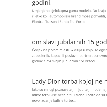
godini.
Izmjenjena cjelokupna gama modela. Do kraja 
rijetko koji automobilski brend može pohvaliti,
Elantra, Tucson i Santa Fe. Pored...
dm slavi jubilarnih 15 go
Čovjek na prvom mjestu – vizija u kojoj se ogle
zaposlenik, kupac ili poslovni partner, osnovn
godine slavi svojih jubilarnih 15! Držeći...
Lady Dior torba kojoj ne 
Iako su mnogi poznavatelji i ljubitelji mode naj
mikro torbi više neće biti u trendu očito da su
novo izdanje kultne torbe...