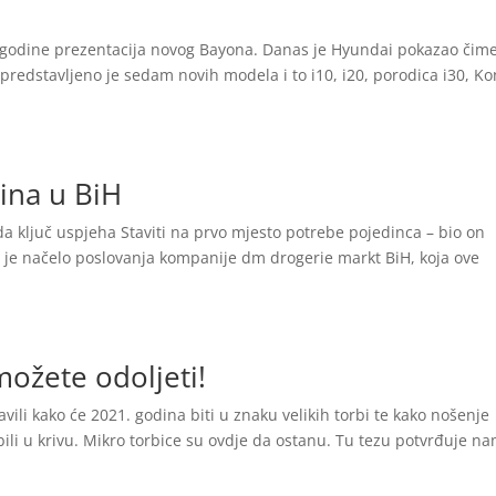
godine prezentacija novog Bayona. Danas je Hyundai pokazao čim
 predstavljeno je sedam novih modela i to i10, i20, porodica i30, Ko
dina u BiH
da ključ uspjeha Staviti na prvo mjesto potrebe pojedinca – bio on
o je načelo poslovanja kompanije dm drogerie markt BiH, koja ove
možete odoljeti!
avili kako će 2021. godina biti u znaku velikih torbi te kako nošenje
 bili u krivu. Mikro torbice su ovdje da ostanu. Tu tezu potvrđuje na