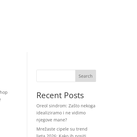
Search
-hop
Recent Posts
e
Oreol sindrom: Zašto nekoga
idealiziramo i ne vidimo
njegove mane?
Mrežaste cipele su trend
ljeta 2026: Kako ih nositi