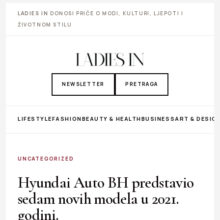
LADIES IN
DONOSI PRIČE O MODI, KULTURI, LJEPOTI I
ŽIVOTNOM STILU
NEWSLETTER
PRETRAGA
LIFESTYLE
FASHION
BEAUTY & HEALTH
BUSINESS
ART & DESIG
UNCATEGORIZED
Hyundai Auto BH predstavio
sedam novih modela u 2021.
godini.