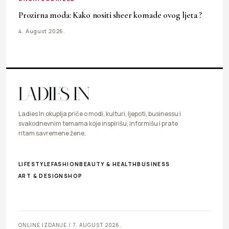
Prozirna moda: Kako nositi sheer komade ovog ljeta ?
4. August 2026.
Ladies In okuplja priče o modi, kulturi, ljepoti, businessu i
svakodnevnim temama koje inspirišu, informišu i prate
ritam savremene žene.
LIFESTYLE
FASHION
BEAUTY & HEALTH
BUSINESS
ART & DESIGN
SHOP
ONLINE IZDANJE / 7. AUGUST 2026.