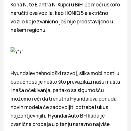
Kona N, te Elantra N. Kupci u BiH će moći uskoro
naručiti ova vozila, kao i IONIQ 5 električno
vozilo koje zvanično još nije predstavljeno u
našem regionu.
Hyundaiev tehnološki razvoj, slika mobilnosti u
budućnosti je nešto što prevazilazi našu maštu
i naša očekivanja, pa tako sa sigurnošću
možemo reći da trenutna Hyundaieva ponuda
novih modela će zadovoljiti potrebe i ukus
najzahtjevnijih. Hyundai Auto BH kada je
zvanična prodaja u pitanju naravno najviše