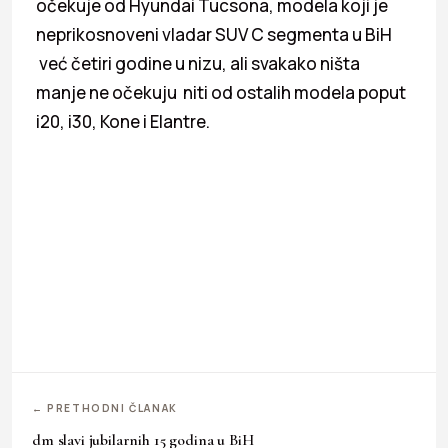
očekuje od Hyundai Tucsona, modela koji je
neprikosnoveni vladar SUV C segmenta u BiH
već četiri godine u nizu, ali svakako ništa
manje ne očekuju niti od ostalih modela poput
i20, i30, Kone i Elantre.
← PRETHODNI ČLANAK
dm slavi jubilarnih 15 godina u BiH