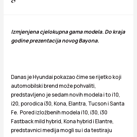
Izmjenjena cjelokupna gama modela. Do kraja
godine prezentacija novog Bayona.
Danas je Hyundai pokazao čime se rijetko koji
automobilski brend može pohvaliti,
predstavljeno je sedam novih modela i to i10,
i20, porodica i30, Kona, Elantra, Tucson i Santa
Fe. Pored izložbenih modela i10, i30, i30
Fastback mild hybrid, Kona hybrid i Elantre,
predstavnici medija mogli su i da testiraju