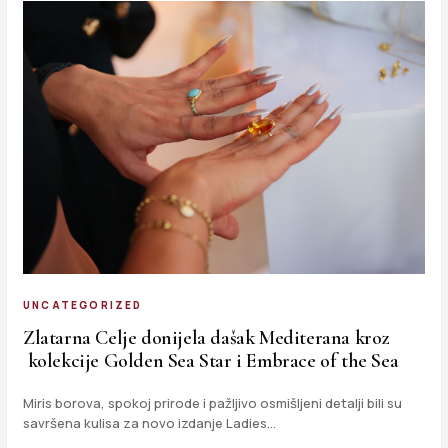
UNCATEGORIZED
Zlatarna Celje donijela dašak Mediterana kroz
kolekcije Golden Sea Star i Embrace of the Sea
Miris borova, spokoj prirode i pažljivo osmišljeni detalji bili su
savršena kulisa za novo izdanje Ladies…