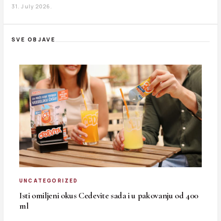
31. July 2026.
SVE OBJAVE
UNCATEGORIZED
Isti omiljeni okus Cedevite sada i u pakovanju od 400
ml