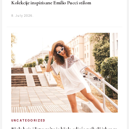
Kolekcije inspirisane Emilio Pucci stilom
8. July 2026.
UNCATEGORIZED