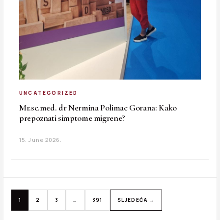
UNCATEGORIZED
Mr.sc.med. dr Nermina Polimac Gorana: Kako
prepoznati simptome migrene?
15. June 2026.
1
2
3
…
391
SLJEDEĆA →