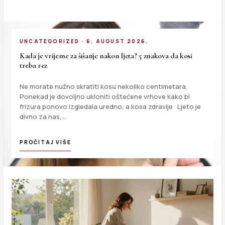
UNCATEGORIZED · 6. AUGUST 2026.
Kada je vrijeme za šišanje nakon ljeta? 5 znakova da kosi
treba rez
Ne morate nužno skratiti kosu nekoliko centimetara.
Ponekad je dovoljno ukloniti oštećene vrhove kako bi
frizura ponovo izgledala uredno, a kosa zdravije Ljeto je
divno za nas,…
PROČITAJ VIŠE