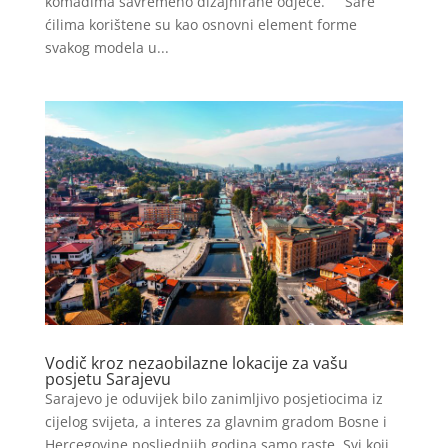
komadima savremeno dizajnirane odjeće. Šare
ćilima korištene su kao osnovni element forme
svakog modela u...
Vodič kroz nezaobilazne lokacije za vašu
posjetu Sarajevu
Sarajevo je oduvijek bilo zanimljivo posjetiocima iz
cijelog svijeta, a interes za glavnim gradom Bosne i
Hercegovine posljednjih godina samo raste. Svi koji