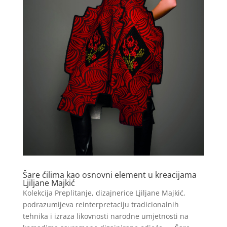
Šare ćilima kao osnovni element u kreacijama
Ljiljane Majkić
Kolekcija Preplitanje, dizajnerice Ljiljane Majkić,
podrazumijeva reinterpretaciju tradicionalnih
tehnika i izraza likovnosti narodne umjetnosti na