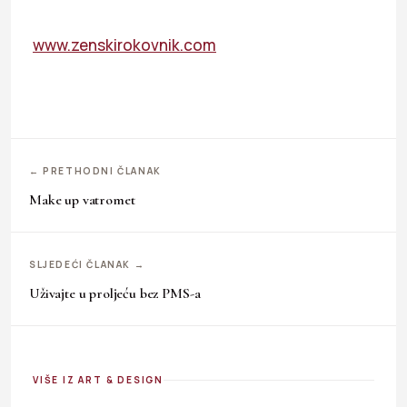
www.zenskirokovnik.com
← PRETHODNI ČLANAK
Make up vatromet
SLJEDEĆI ČLANAK →
Uživajte u proljeću bez PMS-a
VIŠE IZ ART & DESIGN