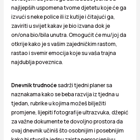
najljepših uspomena tvome djetetu koje će ga
izvući s neke police ili iz kutije i čitajući ga,
zaviriti u svijet kakav je bio izvana dok je
on/ona bio/bila unutra. Omogućit će mu/joj da
otkrije kako je s vašim zajedničkim rastom,
rastao i svemir emocija koje su vaša trajna
najdublja poveznica.
Dnevnik trudnoće
sadrži tjedni planer sa
naznakama kako se beba razvija iz tjedna u
tjedan, rubrike u kojima možeš bilježiti
promjene, lijepiti fotografije ultrazvuka, džepić
za važne dokumente te dovoljno prostora da
ovaj dnevnik učiniš što osobnijim i posebnijim
kako bi stvorila jednu zaista neprocjenjivu