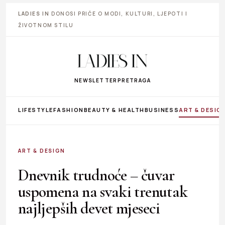
LADIES IN
DONOSI PRIČE O MODI, KULTURI, LJEPOTI I
ŽIVOTNOM STILU
NEWSLETTER
PRETRAGA
LIFESTYLE
FASHION
BEAUTY & HEALTH
BUSINESS
ART & DESIG
ART & DESIGN
Dnevnik trudnoće – čuvar
uspomena na svaki trenutak
najljepših devet mjeseci