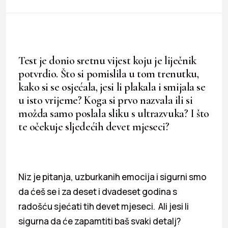
Test je donio sretnu vijest koju je liječnik
potvrdio. Što si pomislila u tom trenutku,
kako si se osjećala, jesi li plakala i smijala se
u isto vrijeme? Koga si prvo nazvala ili si
možda samo poslala sliku s ultrazvuka? I što
te očekuje sljedećih devet mjeseci?
Niz je pitanja, uzburkanih emocija i sigurni smo
da ćeš se i za deset i dvadeset godina s
radošću sjećati tih devet mjeseci. Ali jesi li
sigurna da će zapamtiti baš svaki detalj?