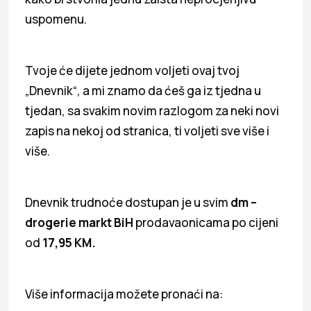
uspomenu.
Tvoje će dijete jednom voljeti ovaj tvoj
„Dnevnik“, a mi znamo da ćeš ga iz tjedna u
tjedan, sa svakim novim razlogom za neki novi
zapis na nekoj od stranica, ti voljeti sve više i
više.
Dnevnik trudnoće dostupan je u svim
dm –
drogerie markt BiH
prodavaonicama po cijeni
od
17,95 KM.
Više informacija možete pronaći na: