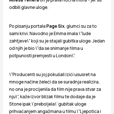
odbili glavne uloge.
Po pisanju portala
Page Six
, glumci su za to
sami krivi. Navodno je Emma imala \”lude
zahtjeve\” koji su je stajali gubitka uloge. Jedan
od njih je bio \”da se snimanje filma u
potpunosti premjesti u London\”.
\”Producenti su joj pokušali izići ususret na
mnoge načine želeći da se suradnja realizira,
no ona je procijenila da film nije prava stvar za
nju\”, kaže izvor blizak filmu te dodaje da je
Stone ipak \’preboljela\’ gubitak uloge
prihvaćanjem angažmana u filmu \”Ljepotica i