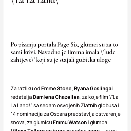
Po pisanju portala Page Six, glumci su za to
sami krivi. Navodno je Emma imala \’lude
zahtjeve\’ koji su je stajali gubitka uloge
Za razliku od
Emme Stone
,
Ryana Goslinga
i
redatelja
Damiena Chazellea
, za koje film \”La
La Land\” sa sedam osvojenih Zlatnih globusa i
14 nominacija za Oscara predstavlja ostvarenje
snova, za glumicu
Emmu Watson
i glumca
Milesa Tellera
on je prava noćna mora – jer su