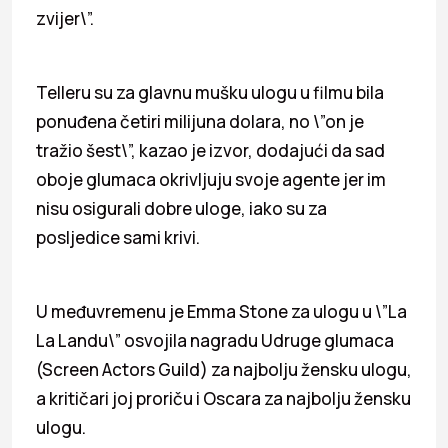
zvijer\”.
Telleru su za glavnu mušku ulogu u filmu bila
ponuđena četiri milijuna dolara, no \”on je
tražio šest\”, kazao je izvor, dodajući da sad
oboje glumaca okrivljuju svoje agente jer im
nisu osigurali dobre uloge, iako su za
posljedice sami krivi.
U međuvremenu je Emma Stone za ulogu u \”La
La Landu\” osvojila nagradu Udruge glumaca
(Screen Actors Guild) za najbolju žensku ulogu,
a kritičari joj proriču i Oscara za najbolju žensku
ulogu.