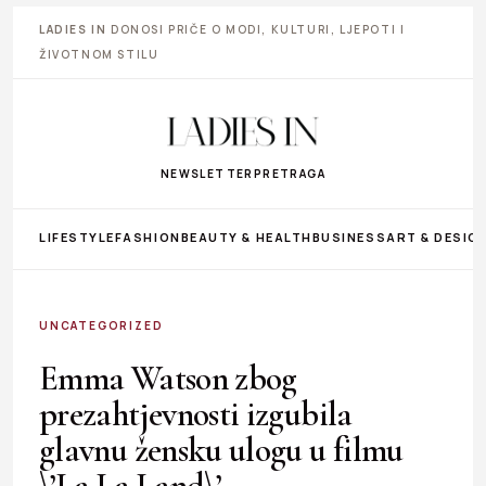
LADIES IN
DONOSI PRIČE O MODI, KULTURI, LJEPOTI I
ŽIVOTNOM STILU
NEWSLETTER
PRETRAGA
LIFESTYLE
FASHION
BEAUTY & HEALTH
BUSINESS
ART & DESIG
UNCATEGORIZED
Emma Watson zbog
prezahtjevnosti izgubila
glavnu žensku ulogu u filmu
\’La La Land\’