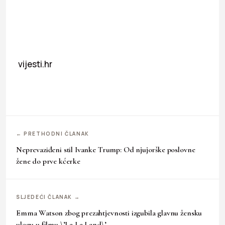
vijesti.hr
← PRETHODNI ČLANAK
Neprevaziđeni stil Ivanke Trump: Od njujorške poslovne
žene do prve kćerke
SLJEDEĆI ČLANAK →
Emma Watson zbog prezahtjevnosti izgubila glavnu žensku
ulogu u filmu \’La La Land\’