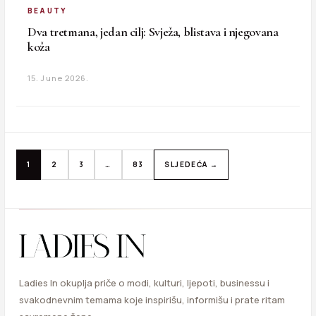
BEAUTY
Dva tretmana, jedan cilj: Svježa, blistava i njegovana
koža
15. June 2026.
1
2
3
…
83
SLJEDEĆA →
Ladies In okuplja priče o modi, kulturi, ljepoti, businessu i
svakodnevnim temama koje inspirišu, informišu i prate ritam