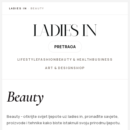
LADIES IN
· BEAUTY
PRETRAGA
LIFESTYLE
FASHION
BEAUTY & HEALTH
BUSINESS
ART & DESIGN
SHOP
Beauty
Beauty - otkrijte svijet ljepote uz ladies in, pronađite savjete,
proizvode i tehnike kako biste istaknuli svoju prirodnu ljepotu.