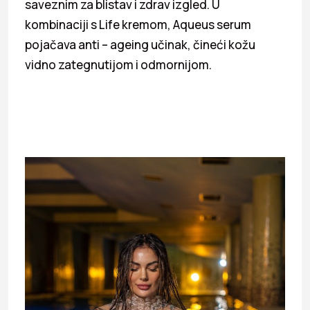
saveznim za blistav i zdrav izgled. U
kombinaciji s Life kremom, Aqueus serum
pojačava anti – ageing učinak, čineći kožu
vidno zategnutijom i odmornijom.