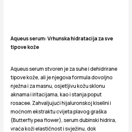
Aqueus serum: Vrhunska hidratacija za sve
tipove kože
Aqueus serum stvoren je za suhe i dehidrirane
tipove kože, ali je njegova formula dovoljno
nježna i za masnu, osjetljivu kožu sklonu
aknama i iritacijama, kao i stanja poput
rosacee. Zahvaljujući hijaluronskoj kiselini i
moćnom ekstraktu cvijeta plavog graška
(Butterfly pea flower), serum dubinski hidrira,
vraća koži elastičnost i svježinu, dok