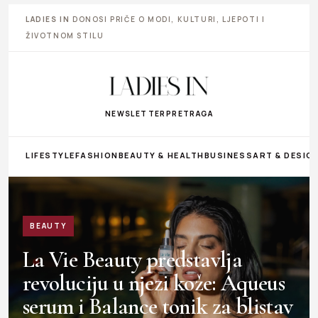
LADIES IN
DONOSI PRIČE O MODI, KULTURI, LJEPOTI I
ŽIVOTNOM STILU
NEWSLETTER
PRETRAGA
LIFESTYLE
FASHION
BEAUTY & HEALTH
BUSINESS
ART & DESIG
BEAUTY
La Vie Beauty predstavlja
revoluciju u njezi kože: Aqueus
serum i Balance tonik za blistav