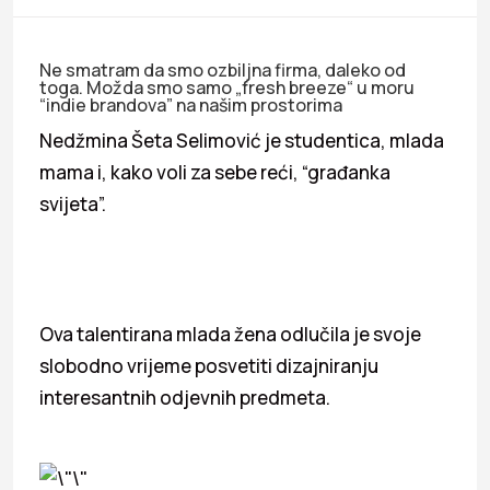
Ne smatram da smo ozbiljna firma, daleko od
toga. Možda smo samo „fresh breeze“ u moru
“indie brandova” na našim prostorima
Nedžmina Šeta Selimović je studentica, mlada
mama i, kako voli za sebe reći, “građanka
svijeta”.
Ova talentirana mlada žena odlučila je svoje
slobodno vrijeme posvetiti dizajniranju
interesantnih odjevnih predmeta.