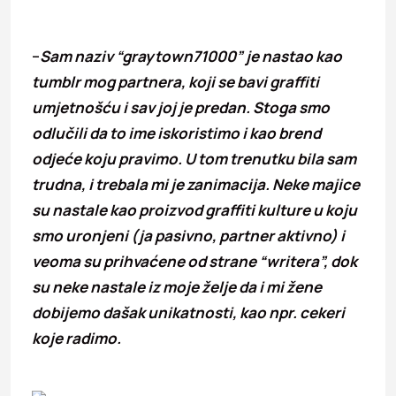
–
Sam naziv “graytown71000” je nastao kao
tumblr mog partnera, koji se bavi graffiti
umjetnošću i sav joj je predan. Stoga smo
odlučili da to ime iskoristimo i kao brend
odjeće koju pravimo. U tom trenutku bila sam
trudna, i trebala mi je zanimacija. Neke majice
su nastale kao proizvod graffiti kulture u koju
smo uronjeni (ja pasivno, partner aktivno) i
veoma su prihvaćene od strane “writera”, dok
su neke nastale iz moje želje da i mi žene
dobijemo dašak unikatnosti, kao npr. cekeri
koje radimo.