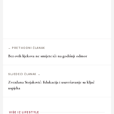
← PRETHODNI ČLANAK
Bez ovih lijekova ne smijete ići na godišnji odmor
SLJEDEĆI ČLANAK →
Zvezdana Stojaković: Edukacija i usavršavanje su ključ
uspjeha
VIŠE IZ LIFESTYLE