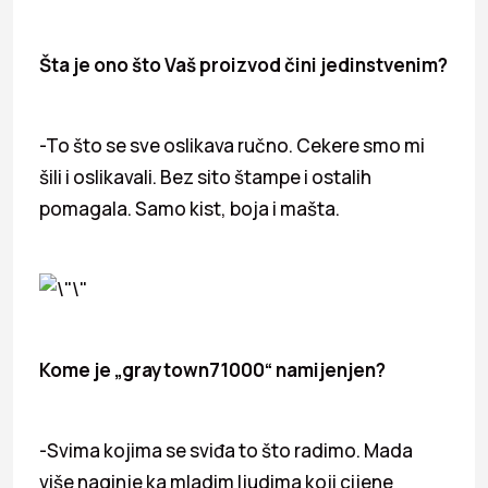
Šta je ono što Vaš proizvod čini jedinstvenim?
-To što se sve oslikava ručno. Cekere smo mi
šili i oslikavali. Bez sito štampe i ostalih
pomagala. Samo kist, boja i mašta.
Kome je „graytown71000“ namijenjen?
-Svima kojima se sviđa to što radimo. Mada
više naginje ka mladim ljudima koji cijene