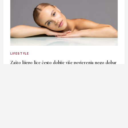
LIFESTYLE
Zašto lijepo lice često dobije više povjerenja nego dobar
karakter?
30. July 2026.
Ladies In okuplja priče o modi, kulturi, ljepoti, businessu i