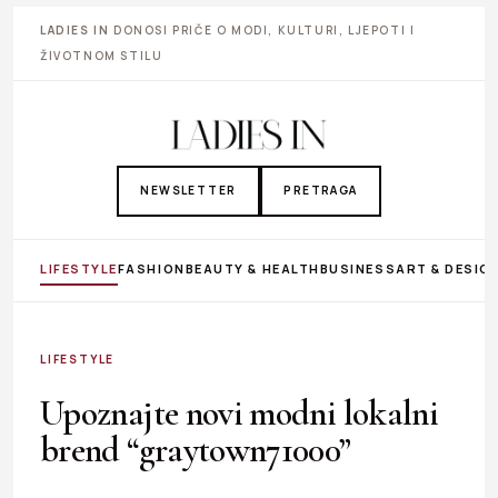
LADIES IN
DONOSI PRIČE O MODI, KULTURI, LJEPOTI I
ŽIVOTNOM STILU
NEWSLETTER
PRETRAGA
LIFESTYLE
FASHION
BEAUTY & HEALTH
BUSINESS
ART & DESIG
LIFESTYLE
Upoznajte novi modni lokalni
brend “graytown71000”