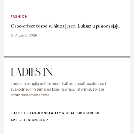
FASHION
Croc-effect torbe su hit za jesen: Luksuz u punom sjaju
6. August 2026.
Ladies In okuplja priče o modi, kulturi, ljepoti, businessu i
svakodnevnim temama koje inspirišu, informišu i prate
ritam savremene žene.
LIFESTYLE
FASHION
BEAUTY & HEALTH
BUSINESS
ART & DESIGN
SHOP