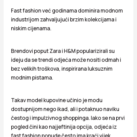
Fast fashion već godinama dominira modnom
industrijom zahvaljujući brzim kolekcijama i
niskim cijenama.
Brendovi poput Zara i H&M popularizirali su
ideju da se trendi odjeća može nositi odmah i
bez velikih troškova, inspirirana luksuznim
modnim pistama.
Takav model kupovine učinio je modu
dostupnijom nego ikad, ali i potaknuo naviku
čestog i impulzivnog shoppinga. Iako se na prvi
pogled čini kao najjeftinija opcija, odjeća iz
fast fashion ponude često ima kraći vijek