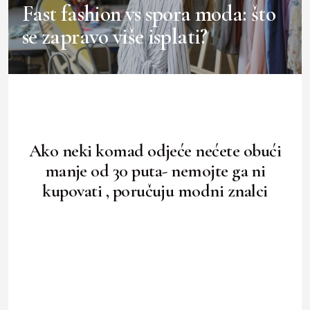
Fast fashion vs spora moda: što
se zapravo više isplati?
Ako neki komad odjeće nećete obući
manje od 30 puta- nemojte ga ni
kupovati , poručuju modni znalci