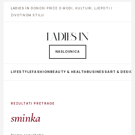
LADIES IN
DONOSI PRIČE O MODI, KULTURI, LJEPOTI I
ŽIVOTNOM STILU
NASLOVNICA
LIFESTYLE
FASHION
BEAUTY & HEALTH
BUSINESS
ART & DESIG
REZULTATI PRETRAGE
sminka
Nema rezultata.