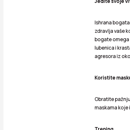
Jedite svoje v
Ishrana bogata 
zdravlja vaše k
bogate omega ma
lubenica i kras
agresora iz oko
Koristite masku
Obratite pažnju
maskama koje ili
Trening