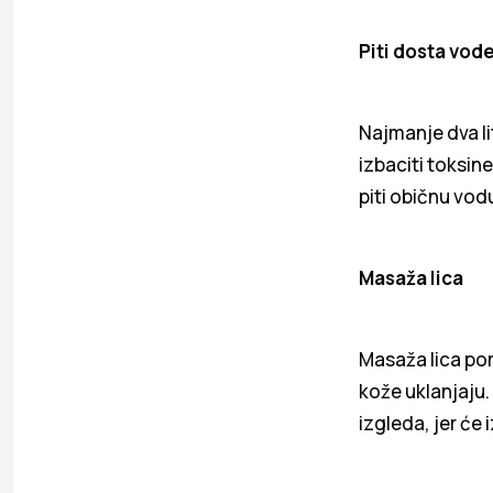
Piti dosta vod
Najmanje dva l
izbaciti toksine
piti običnu vod
Masaža lica
Masaža lica pom
kože uklanjaju.
izgleda, jer će 