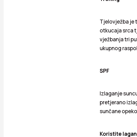
Tjelovježba je 
otkucaja srca t
vježbanja tri p
ukupnog raspolo
SPF
Izlaganje suncu
pretjerano izl
sunčane opekoti
Koristite laga