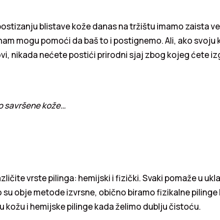
 postizanju blistave kože danas na tržištu imamo zaista vel
nam mogu pomoći da baš to i postignemo. Ali, ako svoju 
ovi, nikada nećete postići prirodni sjaj zbog kojeg ćete iz
o savršene kože…
zličite vrste pilinga: hemijski i fizički. Svaki pomaže u uk
ko su obje metode izvrsne, obično biramo fizikalne piling
u kožu i hemijske pilinge kada želimo dublju čistoću.