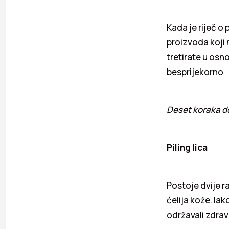
Kada je riječ o
proizvoda koji 
tretirate u osn
besprijekorno
Deset koraka d
Piling lica
Postoje dvije ra
ćelija kože. Ia
održavali zdrav