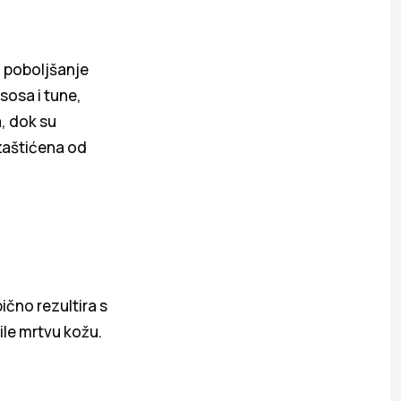
a poboljšanje
sosa i tune,
, dok su
 zaštićena od
ično rezultira s
nile mrtvu kožu.