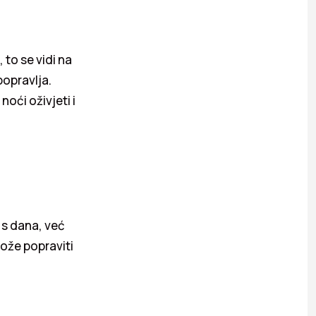
to se vidi na
popravlja.
noći oživjeti i
 s dana, već
može popraviti