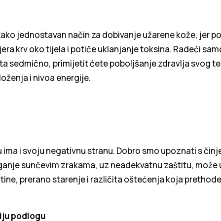
tako jednostavan način za dobivanje užarene kože, jer po
jera krv oko tijela i potiče uklanjanje toksina. Radeći sa
uta sedmično, primijetit ćete poboljšanje zdravlja svog te
ženja i nivoa energije.
 ima i svoju negativnu stranu. Dobro smo upoznati s čin
aganje sunčevim zrakama, uz neadekvatnu zaštitu, može 
ne, prerano starenje i različita oštećenja koja prethode
niju podlogu