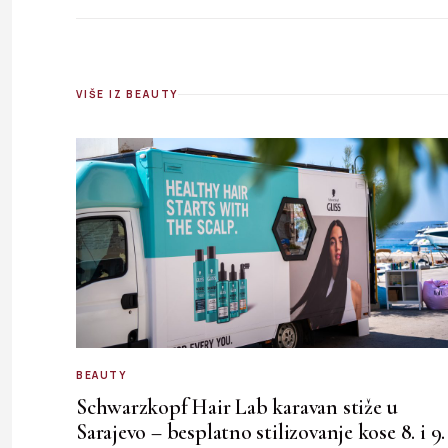
VIŠE IZ BEAUTY
BEAUTY
Schwarzkopf Hair Lab karavan stiže u
Sarajevo – besplatno stilizovanje kose 8. i 9.