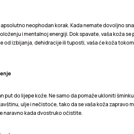
e apsolutno neophodan korak. Kada nemate dovoljno sna, 
položenju i mentalnoj energiji. Dok spavate, vaša koža se 
e od izbijanja, dehidracije ili tuposti, vaša će koža tokom 
ćenje
an put do lijepe kože. Ne samo da pomaže ukloniti šminku
rljavštinu, ulje i nečistoće, tako da se vaša koža zapravo 
je naravno kada dvostruko očistite.