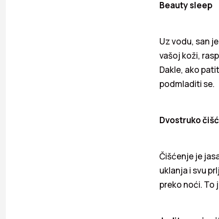
Beauty sleep
Uz vodu, san j
vašoj koži, ras
Dakle, ako patit
podmladiti se.
Dvostruko čiš
Čišćenje je jas
uklanja i svu p
preko noći. To 