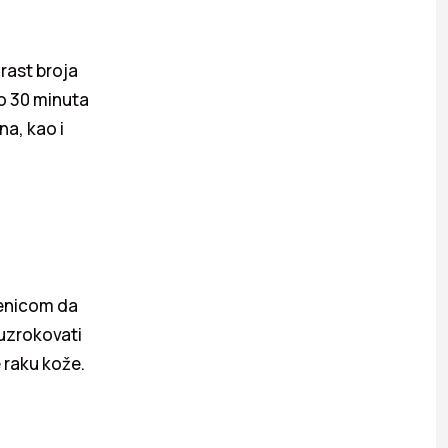
rast broja
mo 30 minuta
na, kao i
jenicom da
uzrokovati
 raku kože.