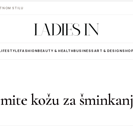
VOTNOM STILU
LIFESTYLE
FASHION
BEAUTY & HEALTH
BUSINESS
ART & DESIGN
SHO
emite kožu za šminkan