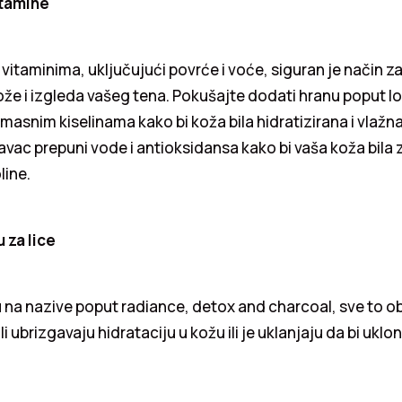
itamine
vitaminima, uključujući povrće i voće, siguran je način z
ože i izgleda vašeg tena. Pokušajte dodati hranu poput lo
snim kiselinama kako bi koža bila hidratizirana i vlažna
tavac prepuni vode i antioksidansa kako bi vaša koža bila
line.
 za lice
 na nazive poput radiance, detox and charcoal, sve to ob
 ubrizgavaju hidrataciju u kožu ili je uklanjaju da bi uklo