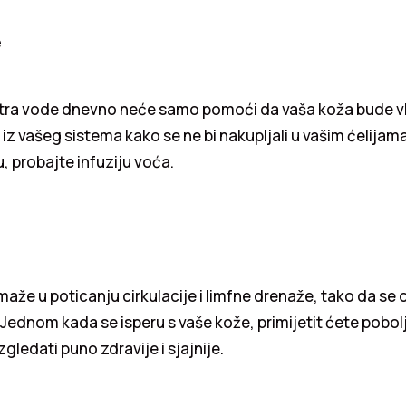
e
itra vode dnevno neće samo pomoći da vaša koža bude vl
 iz vašeg sistema kako se ne bi nakupljali u vašim ćelijama
u, probajte infuziju voća.
aže u poticanju cirkulacije i limfne drenaže, tako da se o
 Jednom kada se isperu s vaše kože, primijetit ćete pobo
izgledati puno zdravije i sjajnije.