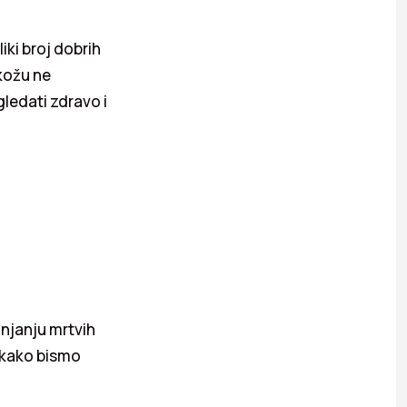
iki broj dobrih
kožu ne
gledati zdravo i
lanjanju mrtvih
e kako bismo