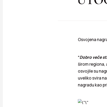
Osvojena nagra
“
Dobro veče st
širom regiona, 
osvojile su nag
uveliko svira n
nagradu kao pr