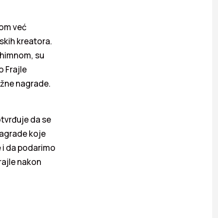
nom već
kih kreatora.
 himnom, su
o Frajle
tižne nagrade.
otvrđuje da se
Nagrade koje
e i da podarimo
rajle nakon