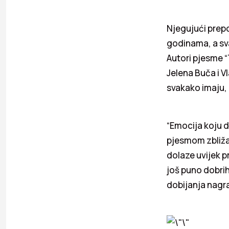
Njegujući prepo
godinama, a sv
Autori pjesme 
Jelena Buča i V
svakako imaju, 
“Emocija koju d
pjesmom zbliža
dolaze uvijek p
još puno dobrih
dobijanja nagr