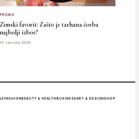
PROMO
Zimski favorit: Zašto je tarhana čorba
najbolji izbor?
19. January 2026.
LE
FASHION
BEAUTY & HEALTH
BUSINESS
ART & DESIGN
SHOP