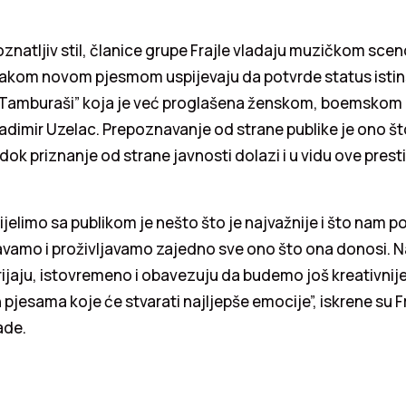
znatljiv stil, članice grupe Frajle vladaju muzičkom sce
akom novom pjesmom uspijevaju da potvrde status istins
“Tamburaši” koja je već proglašena ženskom, boemskom
ladimir Uzelac. Prepoznavanje od strane publike je ono št
dok priznanje od strane javnosti dolazi i u vidu ove pres
ijelimo sa publikom je nešto što je najvažnije i što nam p
vamo i proživljavamo zajedno sve ono što ona donosi. 
rijaju, istovremeno i obavezuju da budemo još kreativnij
 pjesama koje će stvarati najljepše emocije”, iskrene su F
ade.