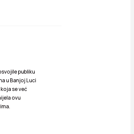
osvojile publiku
na u Banjoj Luci
 koja se već
ijela ovu
rima.