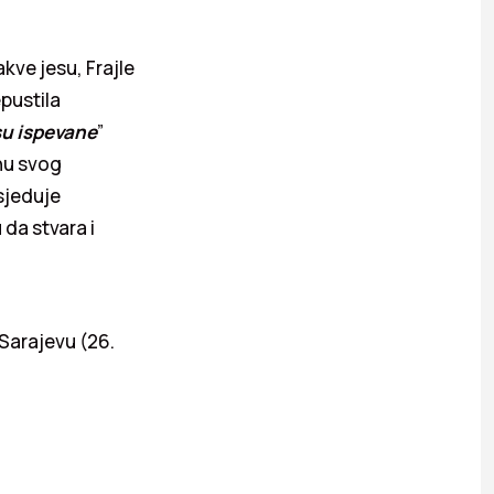
kve jesu, Frajle
pustila
su ispevane
”
inu svog
sjeduje
 da stvara i
 Sarajevu (26.