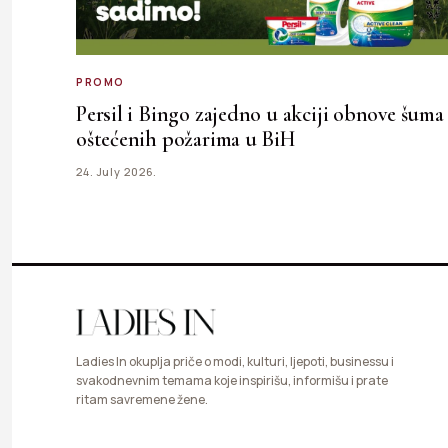
PROMO
Persil i Bingo zajedno u akciji obnove šuma
oštećenih požarima u BiH
24. July 2026.
Ladies In okuplja priče o modi, kulturi, ljepoti, businessu i
svakodnevnim temama koje inspirišu, informišu i prate
ritam savremene žene.