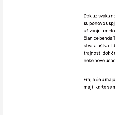
Dok uz svaku no
su ponovo uspje
uživanju u melo
članice benda T
stvaralaštva. I
trajnost, dok će
neke nove usp
Frajle će u maju
maj), karte se 