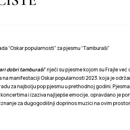
da “Oskar popularnosti” za pjesmu “Tamburaši”
ari dobri tamburaši
” riječi su pjesme kojom su Frajle već 
a na manifestaciji Oskar popularnosti 2023. koja je održa
radu za najbolju pop pjesmu u prethodnoj godini. Pjesma
a koncertima i izaziva najljepše emocije, opravdano je pon
iznanje za dugogodišnji doprinos muzici na ovim prosto