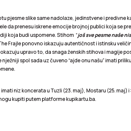
tu pjesme slike same nadolaze, jedinstvene i predivne ka
le da prenesu iskrene emocije brojnoj publici koja se pre
diji koja budi uspomene. Stihom “
još sve pesme naše ni
he Frajle ponovno iskazuju autentičnost i istinsku velič
 dokazuju upravo to, da snaga ženskih stihova i magije po
 nježniji spol sada uz čuveno “ajde onu našu” imati priliku
omene.
 imati niz koncerata u Tuzli (23. maj), Mostaru (25. maj) i
mogu kupiti putem platforme kupikartu.ba.