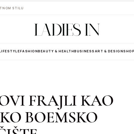
VOTNOM STILU
LIFESTYLE
FASHION
BEAUTY & HEALTH
BUSINESS
ART & DESIGN
SHO
OVI FRAJLI KAO
SKO BOEMSKO
ČIŠTE