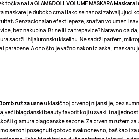
ek točka na i a
GLAM&DOLL VOLUME MASKARA Maskara i
a maskare je duboko crna i lako se nanosi zahvaljujući k
zultat: Senzacionalan efekt lepeze, snažan volumen i sa
ice, bez nakupina. Brine li i za trepavice? Naravno da da, 
ra sadrži i hijaluronsku kiselinu. Ne sadrži parfem, mikr
ne i parabene. A ono što je važno nakon izlaska, maskaru 
 Bomb ruž za usne
u klasičnoj crvenoj nijansi je, bez sumn
jveći blagdanski beauty favorit koji u svaki, i najjednosta
skoši i glamura blagdanske sezone. Za crvenim ružem za 
mo sezoni posegnuti gotovo svakodnevno, baš kao i za 