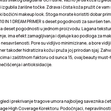
i izgubila žarišne točke. Zdrava i čista koža pružit će vam
i božićni makeup look. Stoga morate koristiti dobar prim
0 IN 1 DREAM PRIMER s deset pogodnosti za savršen ten. 
ra deset pogodnosti u jednom proizvodu. Lagana tekstu
je, ima efekt zamagljivanja i djeluje kao podloga za ma
nesavršenosti. Pore su vidljivo minimizirane, a bore vidl
r također hidratizira kožu i pruža joj prirodan sjaj. Zahv
cima i zaštitnom faktoru od sunca 15, ovaj beauty must-h
nečišćenja i antioksidacije.
led i prekrivanje tragove umora najboljeg saveznika će
ge High Coverage Korektoru. Podočnjaci, nepravilnosti i