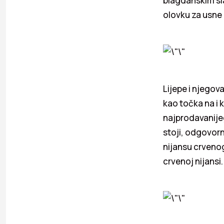
blagdanskim sla
olovku za usne 
Lijepe i njegova
kao točka na i k
najprodavanijeg
stoji, odgovorn
nijansu crvenog
crvenoj nijansi.