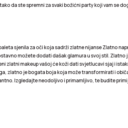
ako da ste spremni za svaki božićni party koji vam se do
paleta sjenila za oči koja sadrži zlatne nijanse Zlatno nap
stavno možete dodati dašak glamura u svoj stil. Zlatno j
ni zlatni makeup vašoj će koži dati svjetlucavi sjaj i ista
ga, zlatno je bogata boja koja može transformirati i običa
gantno. Izgledajte neodoljivo i primamljivo, te budite prim