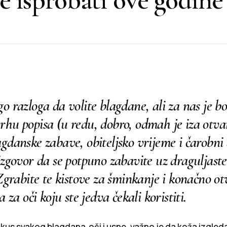
o razloga da volite blagdane, ali za nas je b
rhu popisa (u redu, dobro, odmah je iza otva
gdanske zabave, obiteljsko vrijeme i čarobni
izgovor da se potpuno zabavite uz draguljaste
 Zgrabite te kistove za šminkanje i konačno ot
a za oči koju ste jedva čekali koristiti.
kus svakog blagdana oči i usne, važno je da koža izgled