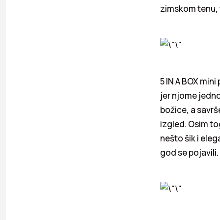
zimskom tenu, t
5 IN A BOX mini 
jer njome jedno
božice, a savrše
izgled. Osim to
nešto šik i ele
god se pojavili.