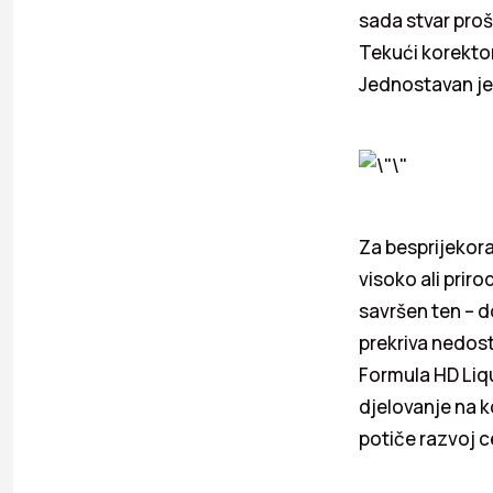
sada stvar proš
Tekući korekto
Jednostavan je 
Za besprijekora
visoko ali prir
savršen ten – d
prekriva nedost
Formula HD Liq
djelovanje na k
potiče razvoj 