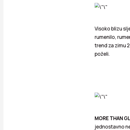
Visoko blizu sl
rumenilo, rumeni
trend za zimu 2
poželi.
MORE THAN G
jednostavno ne