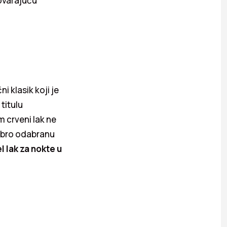
govarajuću
i klasik koji je
titulu
 crveni lak ne
dobro odabranu
l lak za nokte u