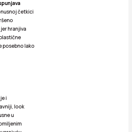
spunjava
onusnoj četkici
vršeno
jer hranjiva
oplastične
je posebno lako
je i
vniji, look
usne u
omiljenim