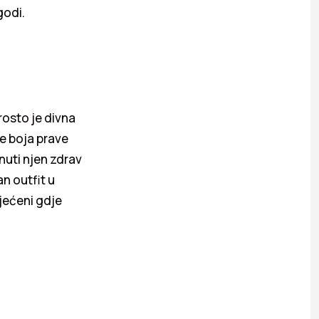
godi.
rosto je divna
e boja prave
knuti njen zdrav
n outfit u
ijećeni gdje