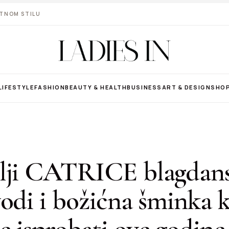
VOTNOM STILU
LIFESTYLE
FASHION
BEAUTY & HEALTH
BUSINESS
ART & DESIGN
SHO
lji CATRICE blagdan
odi i božićna šminka 
 isprobati ove godine