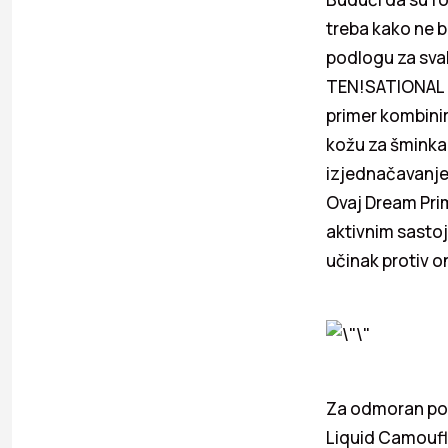
treba kako ne b
podlogu za svak
TEN!SATIONAL 1
primer kombini
kožu za šminkan
izjednačavanje 
Ovaj Dream Prime
aktivnim sastoj
učinak protiv o
Za odmoran pog
Liquid Camoufla