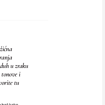
ožićna
ranja
 duh u zraku
 tonove i
vorite tu
a baš kako