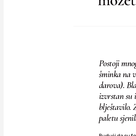
Postoji mnog
šminka na v
darova). Bla
izvrstan su 
blještavilo.
paletu sjenil
Budući da su fo