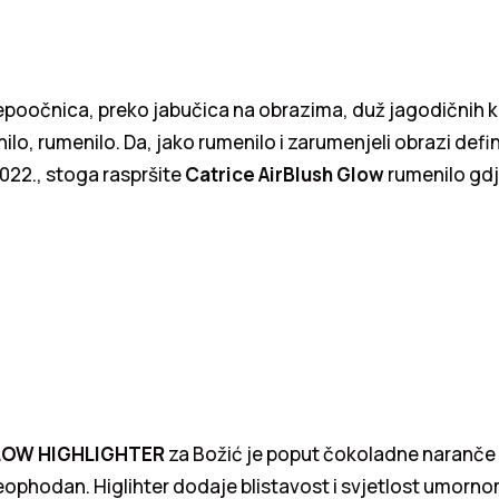
jepoočnica, preko jabučica na obrazima, duž jagodičnih ko
lo, rumenilo. Da, jako rumenilo i zarumenjeli obrazi defini
022., stoga raspršite
Catrice AirBlush Glow
rumenilo gdj
LOW HIGHLIGHTER
za Božić je poput čokoladne naranče 
ophodan. Higlihter dodaje blistavost i svjetlost umorno