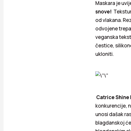
Maskara je uvij
snove!
Tekstur
od vlakana. Re
odvojene trepav
veganska tekstu
čestice, siliko
ukloniti.
Catrice Shine
konkurencije, na
unosi dašak ra
blagdanskoj će