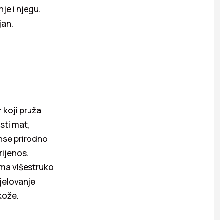
je i njegu.
jan.
r
koji pruža
sti mat,
anse prirodno
rijenos.
ima višestruko
jelovanje
kože.