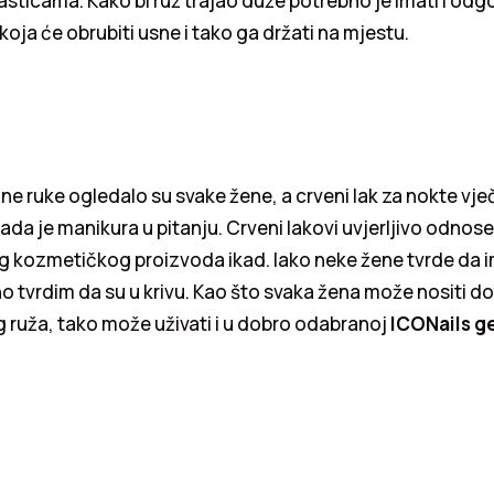
sticama. Kako bi ruž trajao duže potrebno je imati i od
koja će obrubiti usne i tako ga držati na mjestu.
ne ruke ogledalo su svake žene, a crveni lak za nokte vječn
ada je manikura u pitanju. Crveni lakovi uvjerljivo odnose 
 kozmetičkog proizvoda ikad. Iako neke žene tvrde da im
o tvrdim da su u krivu. Kao što svaka žena može nositi 
 ruža, tako može uživati i u dobro odabranoj
ICONails ge