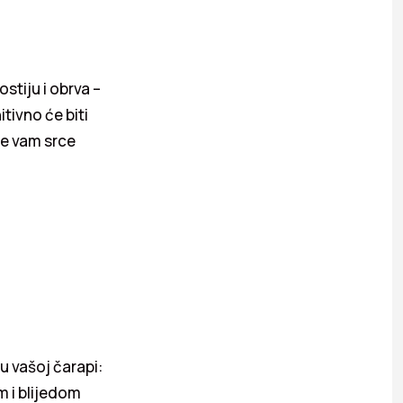
stiju i obrva –
tivno će biti
e vam srce
u vašoj čarapi:
m i blijedom