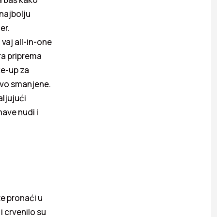
 najbolju
er.
vaj all-in-one
ra priprema
ke-up za
jivo smanjene.
aljujući
ave nudi i
te pronaći u
 crvenilo su