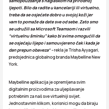
samopouzdanje s naglaskom na prirodnoj
ljepoti. Bilo da radite u kancelariji ili virtuelno,
treba da se osjećate dobro u svojoj koži jer
vam to pomaže da date sve od sebe. Zato smo
se udružili sa Microsoft Teamsom i razvili
“virtuelnu šminku” kako bi svima omogućili da
se osjećaju lijepo i samouvjereno čak i kada je
dan prepun obaveza“ –
rekla je Trisha Ayyagari,
predsjednica globalnog branda Maybelline New
York.
Maybelline aplikacija je opremljena svim
digitalnim proizvodima za uljepšavanje
potrebnim za naš sve virtuelniji svijet.
Jednostavnim klikom, korisnici mogu da biraju