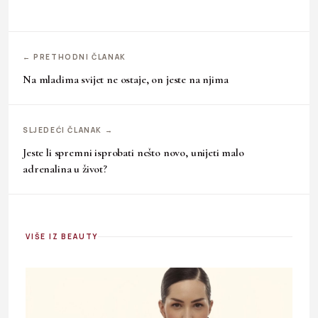
← PRETHODNI ČLANAK
Na mladima svijet ne ostaje, on jeste na njima
SLJEDEĆI ČLANAK →
Jeste li spremni isprobati nešto novo, unijeti malo
adrenalina u život?
VIŠE IZ BEAUTY