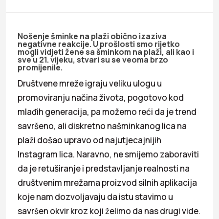
Nošenje šminke na plaži obično izaziva
negativne reakcije. U prošlosti smo rijetko
mogli vidjeti žene sa šminkom na plaži, ali kao i
sve u 21. vijeku, stvari su se veoma brzo
promijenile.
Društvene mreže igraju veliku ulogu u
promoviranju načina života, pogotovo kod
mlađih generacija, pa možemo reći da je trend
savršeno, ali diskretno našminkanog lica na
plaži došao upravo od najutjecajnijih
Instagram lica. Naravno, ne smijemo zaboraviti
da je retuširanje i predstavljanje realnosti na
društvenim mrežama proizvod silnih aplikacija
koje nam dozvoljavaju da istu stavimo u
savršen okvir kroz koji želimo da nas drugi vide.