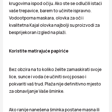
krugovima ispod očiju. Ako ste se odlučili istaći
vaše trepavice, barem to učinite ispravno.
Vodootporna maskara, olovka za oči i
kvalitetna Kajal olovka najbolji su proizvodi za
besprijekoran izgled na plaži.
Koristite matirajuće papiriće
Bez obzira na to koliko želite zamaskirati svoje
lice, sunce i voda će učiniti svoj posao i
pokvariti vaš trud. Plaža nije definitivno mjesto
za obnavljanje Vaše šminke.
Ako ranije nanešena šminka postane masna ili