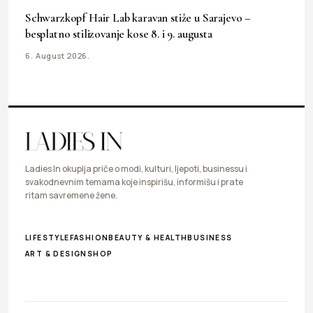
Schwarzkopf Hair Lab karavan stiže u Sarajevo –
besplatno stilizovanje kose 8. i 9. augusta
6. August 2026.
Ladies In okuplja priče o modi, kulturi, ljepoti, businessu i
svakodnevnim temama koje inspirišu, informišu i prate
ritam savremene žene.
LIFESTYLE
FASHION
BEAUTY & HEALTH
BUSINESS
ART & DESIGN
SHOP