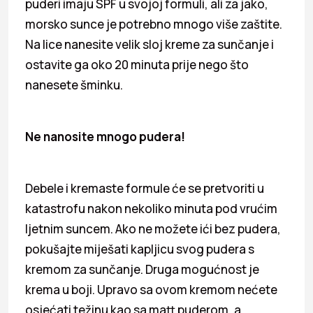
puderi imaju SPF u svojoj formuli, ali za jako,
morsko sunce je potrebno mnogo više zaštite.
Na lice nanesite velik sloj kreme za sunčanje i
ostavite ga oko 20 minuta prije nego što
nanesete šminku.
Ne nanosite mnogo pudera!
Debele i kremaste formule će se pretvoriti u
katastrofu nakon nekoliko minuta pod vrućim
ljetnim suncem. Ako ne možete ići bez pudera,
pokušajte miješati kapljicu svog pudera s
kremom za sunčanje. Druga mogućnost je
krema u boji. Upravo sa ovom kremom nećete
osjećati težinu kao sa matt puderom, a