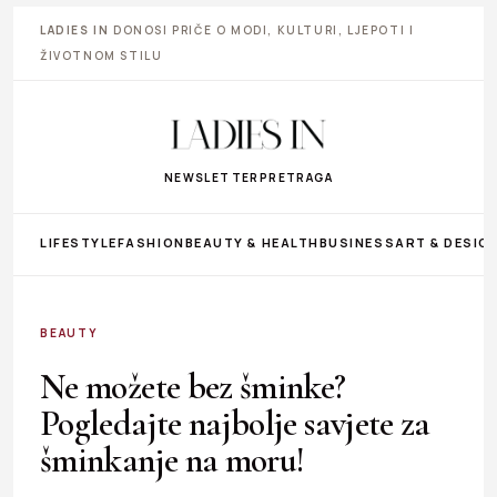
LADIES IN
DONOSI PRIČE O MODI, KULTURI, LJEPOTI I
ŽIVOTNOM STILU
NEWSLETTER
PRETRAGA
LIFESTYLE
FASHION
BEAUTY & HEALTH
BUSINESS
ART & DESIG
BEAUTY
Ne možete bez šminke?
Pogledajte najbolje savjete za
šminkanje na moru!