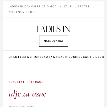
LADIES IN
DONOSI PRIČE O MODI, KULTURI, LJEPOTI I
ŽIVOTNOM STILU
NASLOVNICA
LIFESTYLE
FASHION
BEAUTY & HEALTH
BUSINESS
ART & DESIG
REZULTATI PRETRAGE
ulje za usne
Nema rezultata.