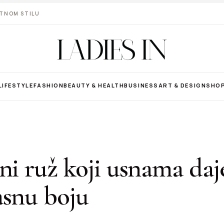
VOTNOM STILU
LIFESTYLE
FASHION
BEAUTY & HEALTH
BUSINESS
ART & DESIGN
SHO
ni ruž koji usnama daj
asnu boju