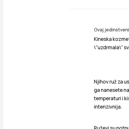
Ovaj jedinstven
Kineska kozmet
\”uzdrmala\” sv
Njihov ruž za u
ga nanesete na u
temperaturi i ki
intenzivnija.
Ruževi su potpu