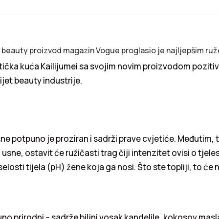
i beauty proizvod magazin Vogue proglasio je najljepšim ru
ička kuća Kailijumei sa svojim novim proizvodom pozitiv
ijet beauty industrije.
sne potpuno je proziran i sadrži prave cvjetiće. Međutim, t
sne, ostavit će ružičasti trag čiji intenzitet ovisi o tjele
selosti tijela (pH) žene koja ga nosi. Što ste topliji, to će n
no prirodni – sadrže biljni vosak kandelile, kokosov masla