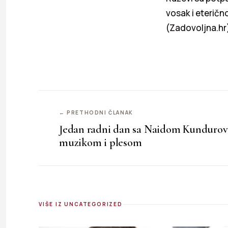
vosak i eterično
(Zadovoljna.hr
← PRETHODNI ČLANAK
Jedan radni dan sa Naidom Kundurovi
muzikom i plesom
VIŠE IZ UNCATEGORIZED