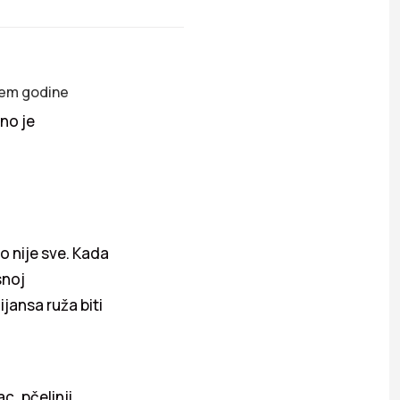
žem godine
no je
o nije sve. Kada
snoj
ijansa ruža biti
c, pčelinji