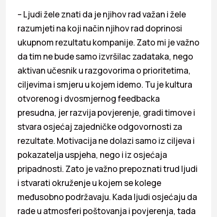
– Ljudi žele znati da je njihov rad važan i žele
razumjeti na koji način njihov rad doprinosi
ukupnom rezultatu kompanije. Zato mi je važno
da tim ne bude samo izvršilac zadataka, nego
aktivan učesnik u razgovorima o prioritetima,
ciljevima i smjeru u kojem idemo. Tu je kultura
otvorenog i dvosmjernog feedbacka
presudna, jer razvija povjerenje, gradi timove i
stvara osjećaj zajedničke odgovornosti za
rezultate. Motivacija ne dolazi samo iz ciljeva i
pokazatelja uspjeha, nego i iz osjećaja
pripadnosti. Zato je važno prepoznati trud ljudi
i stvarati okruženje u kojem se kolege
međusobno podržavaju. Kada ljudi osjećaju da
rade u atmosferi poštovanja i povjerenja, tada