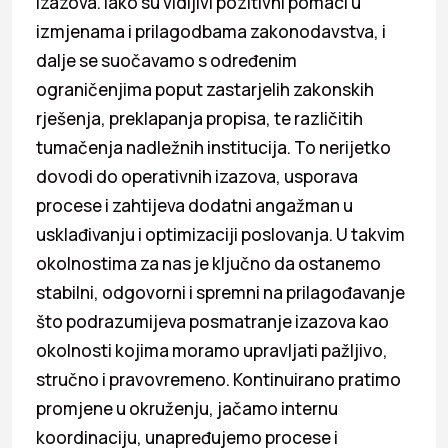
izazova. Iako su vidljivi pozitivni pomaci u
izmjenama i prilagodbama zakonodavstva, i
dalje se suočavamo s određenim
ograničenjima poput zastarjelih zakonskih
rješenja, preklapanja propisa, te različitih
tumačenja nadležnih institucija. To nerijetko
dovodi do operativnih izazova, usporava
procese i zahtijeva dodatni angažman u
usklađivanju i optimizaciji poslovanja. U takvim
okolnostima za nas je ključno da ostanemo
stabilni, odgovorni i spremni na prilagođavanje
što podrazumijeva posmatranje izazova kao
okolnosti kojima moramo upravljati pažljivo,
stručno i pravovremeno. Kontinuirano pratimo
promjene u okruženju, jačamo internu
koordinaciju, unapređujemo procese i