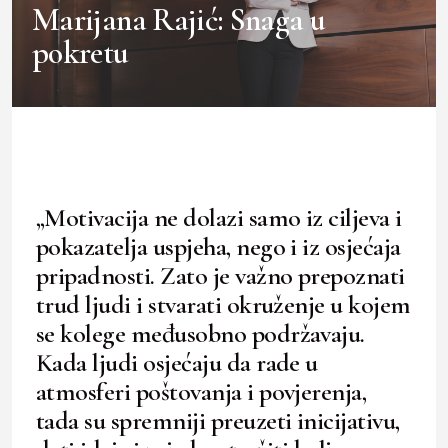
Marijana Rajić: Snaga u
pokretu
„Motivacija ne dolazi samo iz ciljeva i
pokazatelja uspjeha, nego i iz osjećaja
pripadnosti. Zato je važno prepoznati
trud ljudi i stvarati okruženje u kojem
se kolege međusobno podržavaju.
Kada ljudi osjećaju da rade u
atmosferi poštovanja i povjerenja,
tada su spremniji preuzeti inicijativu,