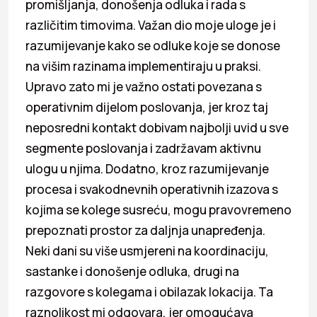
promišljanja, donošenja odluka i rada s
različitim timovima. Važan dio moje uloge je i
razumijevanje kako se odluke koje se donose
na višim razinama implementiraju u praksi.
Upravo zato mi je važno ostati povezana s
operativnim dijelom poslovanja, jer kroz taj
neposredni kontakt dobivam najbolji uvid u sve
segmente poslovanja i zadržavam aktivnu
ulogu u njima. Dodatno, kroz razumijevanje
procesa i svakodnevnih operativnih izazova s
kojima se kolege susreću, mogu pravovremeno
prepoznati prostor za daljnja unapređenja.
Neki dani su više usmjereni na koordinaciju,
sastanke i donošenje odluka, drugi na
razgovore s kolegama i obilazak lokacija. Ta
raznolikost mi odgovara, jer omogućava