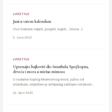
LIFESTYLE
Juni u vašem kalendaru
Ovo trebate vidjeti, posjeti, kupiti… (more…)
5. June 2023.
LIFESTYLE
Upoznajte bajkoviti dio Istanbula: Spoj kopna,
drveća i mora u mirisu mimoza
U vodama toplog Mramornog mora, južno od
Istanbula, smješten je arhipelag sačinjen od devet
Prinčevih ostrva. Ovaj bajkoviti…
24. April 2023.