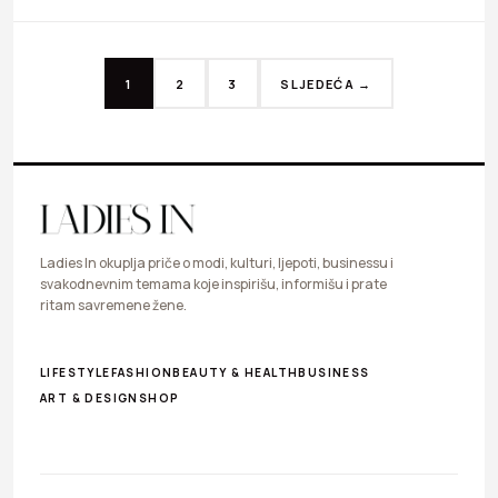
1
2
3
SLJEDEĆA →
Ladies In okuplja priče o modi, kulturi, ljepoti, businessu i
svakodnevnim temama koje inspirišu, informišu i prate
ritam savremene žene.
LIFESTYLE
FASHION
BEAUTY & HEALTH
BUSINESS
ART & DESIGN
SHOP