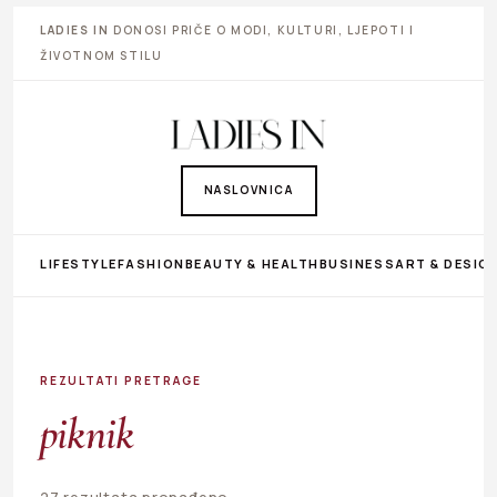
LADIES IN
DONOSI PRIČE O MODI, KULTURI, LJEPOTI I
ŽIVOTNOM STILU
NASLOVNICA
LIFESTYLE
FASHION
BEAUTY & HEALTH
BUSINESS
ART & DESIG
REZULTATI PRETRAGE
piknik
27 rezultata pronađeno