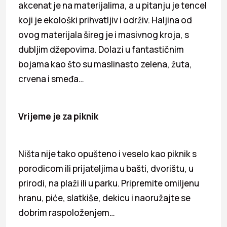
akcenat je na materijalima, a u pitanju je tencel
koji je ekološki prihvatljiv i održiv. Haljina od
ovog materijala šireg je i masivnog kroja, s
dubljim džepovima. Dolazi u fantastičnim
bojama kao što su maslinasto zelena, žuta,
crvena i smeđa…
Vrijeme je za piknik
Ništa nije tako opušteno i veselo kao piknik s
porodicom ili prijateljima u bašti, dvorištu, u
prirodi, na plaži ili u parku. Pripremite omiljenu
hranu, piće, slatkiše, dekicu i naoružajte se
dobrim raspoloženjem…