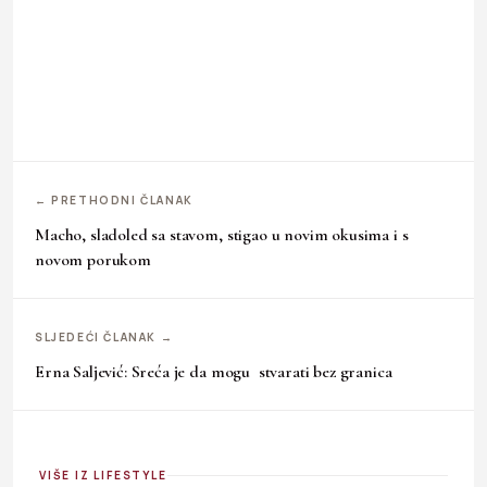
← PRETHODNI ČLANAK
Macho, sladoled sa stavom, stigao u novim okusima i s
novom porukom
SLJEDEĆI ČLANAK →
Erna Saljević: Sreća je da mogu stvarati bez granica
VIŠE IZ LIFESTYLE