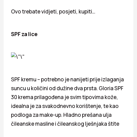
Ovo trebate vidjeti, posjeti, kupiti…
SPF za lice
SPF kremu – potrebno je nanijeti prije izlaganja
suncu u količini od dužine dva prsta. Gloria SPF
30 krema prilagođena je svim tipovima kože,
idealna je za svakodnevno korištenje, te kao
podloga za make-up. Hladno prešana ulja
čileanske masline i čileanskog lješnjaka štite