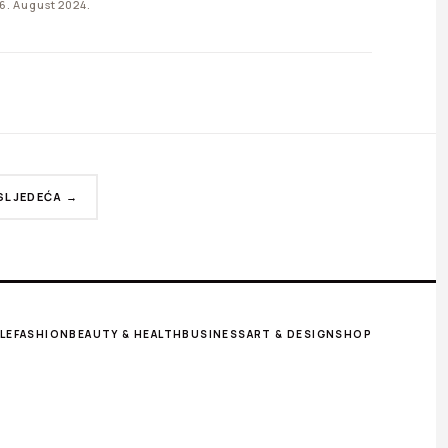
6. August 2024.
SLJEDEĆA →
LE
FASHION
BEAUTY & HEALTH
BUSINESS
ART & DESIGN
SHOP