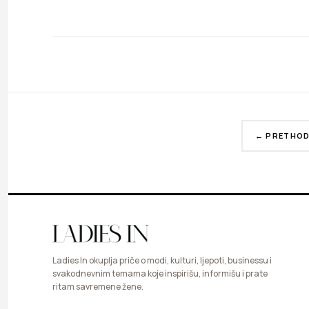
← PRETHO
Ladies In okuplja priče o modi, kulturi, ljepoti, businessu i
svakodnevnim temama koje inspirišu, informišu i prate
ritam savremene žene.