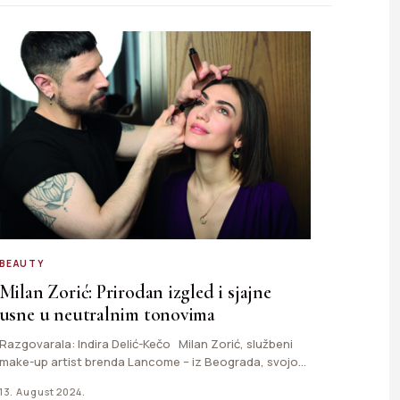
BEAUTY
Milan Zorić: Prirodan izgled i sjajne
usne u neutralnim tonovima
Razgovarala: Indira Delić-Kečo Milan Zorić, službeni
make-up artist brenda Lancome – iz Beograda, svojom
kreativnošću, talentom i…
13. August 2024.