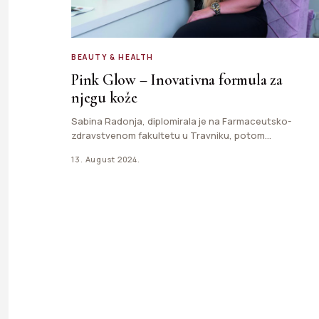
BEAUTY & HEALTH
Pink Glow – Inovativna formula za
njegu kože
Sabina Radonja, diplomirala je na Farmaceutsko-
zdravstvenom fakultetu u Travniku, potom
magistrirala kozmetologiju. Iza nje je 20-godišnje
13. August 2024.
radno iskustvo…