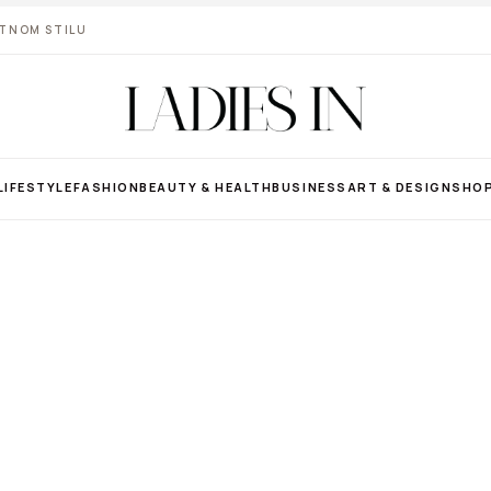
VOTNOM STILU
LIFESTYLE
FASHION
BEAUTY & HEALTH
BUSINESS
ART & DESIGN
SHO