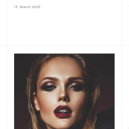
Lash idôle Flutter Extension…
13. March 2025.