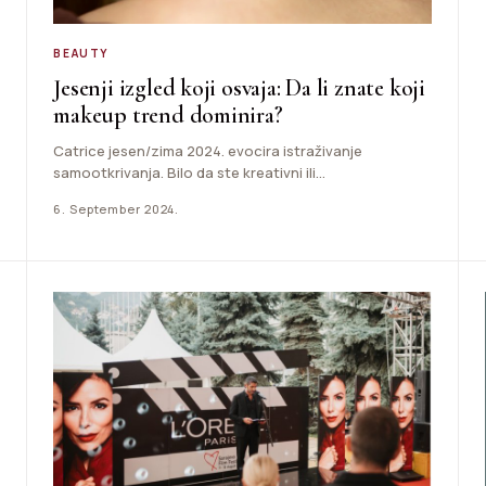
BEAUTY
Jesenji izgled koji osvaja: Da li znate koji
makeup trend dominira?
Catrice jesen/zima 2024. evocira istraživanje
samootkrivanja. Bilo da ste kreativni ili
samozadovoljni, ove se sezone potiče pisanje
6. September 2024.
vlastitog…