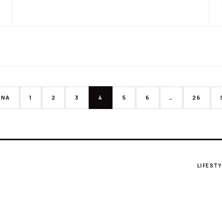
DNA
1
2
3
4
5
6
…
26
LIFESTY