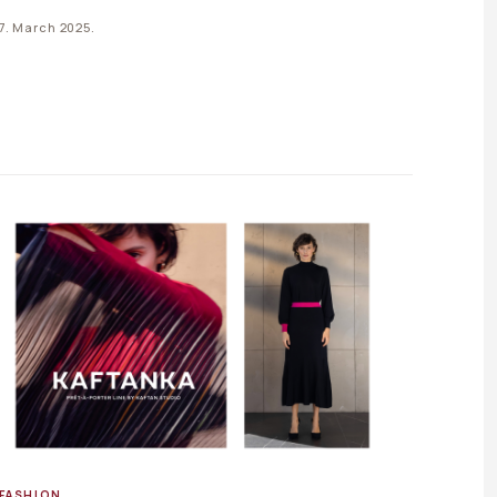
koje žele da uživaju u…
7. March 2025.
FASHION