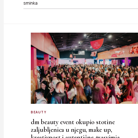
BEAUTY
dm beauty event okupio stotine
zaljubljenica u njegu, make up,
kreativnost i autentične #sasvimja