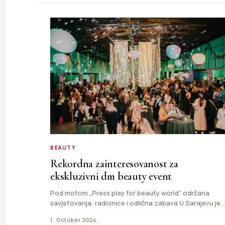
BEAUTY
Rekordna zainteresovanost za
ekskluzivni dm beauty event
Pod motom „Press play for beauty world“ održana
savjetovanja, radionice i odlična zabava U Sarajevu je
sinoć održan…
1. October 2024.