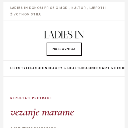
LADIES IN
DONOSI PRIČE O MODI, KULTURI, LJEPOTI I
ŽIVOTNOM STILU
NASLOVNICA
LIFESTYLE
FASHION
BEAUTY & HEALTH
BUSINESS
ART & DESIG
REZULTATI PRETRAGE
vezanje marame
3 rezultata pronađeno