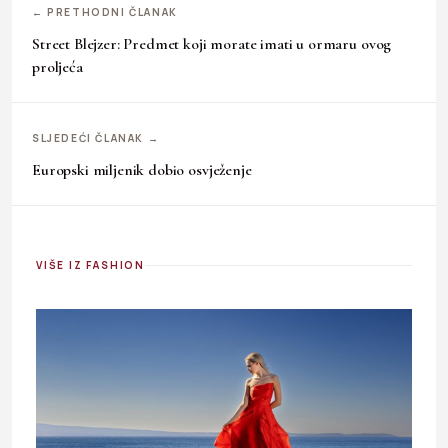
← PRETHODNI ČLANAK
Street Blejzer: Predmet koji morate imati u ormaru ovog
proljeća
SLJEDEĆI ČLANAK →
Europski miljenik dobio osvježenje
VIŠE IZ FASHION