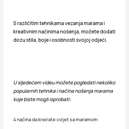
S različitim tehnikama vezanja marama i
kreativnim načinima nošenja, možete dodati
dozu stila, boje i osobnosti svojoj odjeći.
U sljedećem videu možete pogledati nekoliko
popularnih tehnika i načina nošenja marama
koje biste mogli isprobati:
4 načina da kreirate cvijet sa maramom