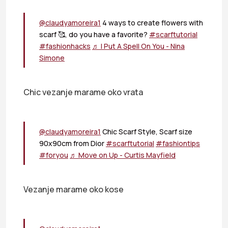
@claudyamoreira1
4 ways to create flowers with
scarf 🥰, do you have a favorite?
#scarftutorial
#fashionhacks
♬ I Put A Spell On You - Nina
Simone
Chic vezanje marame oko vrata
@claudyamoreira1
Chic Scarf Style, Scarf size
90x90cm from Dior
#scarftutorial
#fashiontips
#foryou
♬ Move on Up - Curtis Mayfield
Vezanje marame oko kose