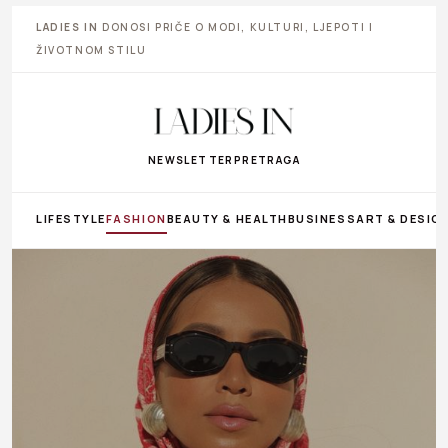
LADIES IN
DONOSI PRIČE O MODI, KULTURI, LJEPOTI I
ŽIVOTNOM STILU
NEWSLETTER
PRETRAGA
LIFESTYLE
FASHION
BEAUTY & HEALTH
BUSINESS
ART & DESIG