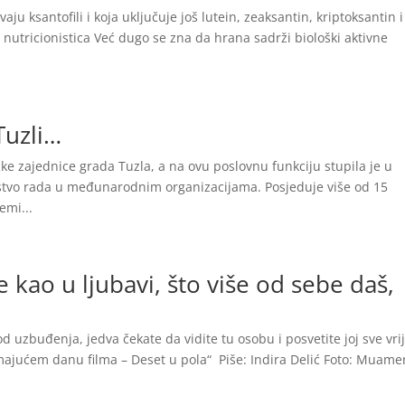
ju ksantofili i koja uključuje još lutein, zeaksantin, kriptoksantin i
 nutricionistica Već dugo se zna da hrana sadrži biološki aktivne
Tuzli…
čke zajednice grada Tuzla, a na ovu poslovnu funkciju stupila je u
stvo rada u međunarodnim organizacijama. Posjeduje više od 15
emi...
 kao u ljubavi, što više od sebe daš,
d uzbuđenja, jedva čekate da vidite tu osobu i posvetite joj sve vr
majućem danu filma – Deset u pola“ Piše: Indira Delić Foto: Muame