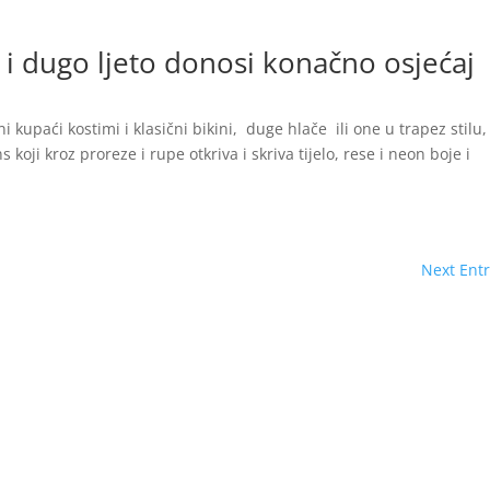
e i dugo ljeto donosi konačno osjećaj
lni kupaći kostimi i klasični bikini, duge hlače ili one u trapez stilu,
 koji kroz proreze i rupe otkriva i skriva tijelo, rese i neon boje i
Next Entr