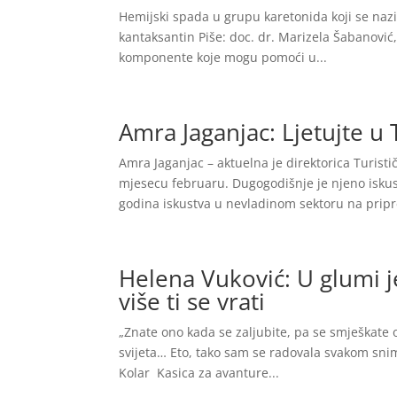
Hemijski spada u grupu karetonida koji se naziva
kantaksantin Piše: doc. dr. Marizela Šabanović,
komponente koje mogu pomoći u...
Amra Jaganjac: Ljetujte u 
Amra Jaganjac – aktuelna je direktorica Turisti
mjesecu februaru. Dugogodišnje je njeno isku
godina iskustva u nevladinom sektoru na pripr
Helena Vuković: U glumi je
više ti se vrati
„Znate ono kada se zaljubite, pa se smješkate o
svijeta… Eto, tako sam se radovala svakom sni
Kolar Kasica za avanture...