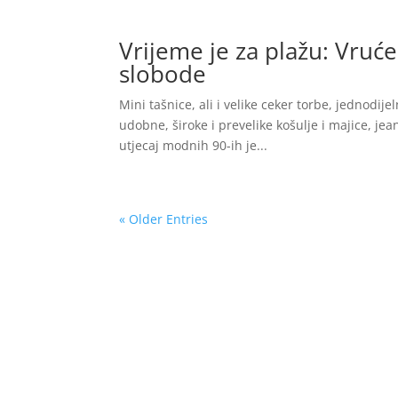
Vrijeme je za plažu: Vruć
slobode
Mini tašnice, ali i velike ceker torbe, jednodije
udobne, široke i prevelike košulje i majice, jeans
utjecaj modnih 90-ih je...
« Older Entries