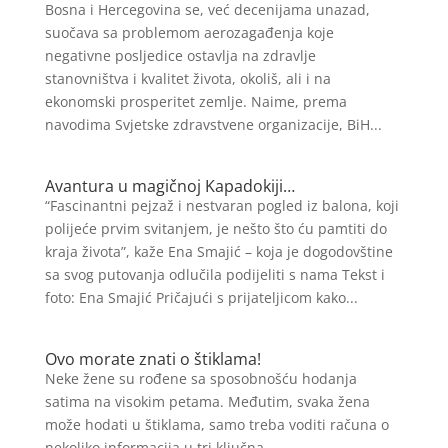
Bosna i Hercegovina se, već decenijama unazad,
suočava sa problemom aerozagađenja koje
negativne posljedice ostavlja na zdravlje
stanovništva i kvalitet života, okoliš, ali i na
ekonomski prosperitet zemlje. Naime, prema
navodima Svjetske zdravstvene organizacije, BiH...
Avantura u magičnoj Kapadokiji…
“Fascinantni pejzaž i nestvaran pogled iz balona, koji
polijeće prvim svitanjem, je nešto što ću pamtiti do
kraja života”, kaže Ena Smajić – koja je dogodovštine
sa svog putovanja odlučila podijeliti s nama Tekst i
foto: Ena Smajić Pričajući s prijateljicom kako...
Ovo morate znati o štiklama!
Neke žene su rođene sa sposobnošću hodanja
satima na visokim petama. Međutim, svaka žena
može hodati u štiklama, samo treba voditi računa o
nekoliko informacija u tri ključna