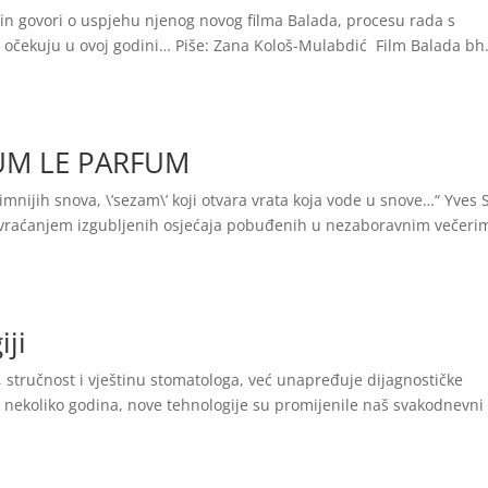
zin govori o uspjehu njenog novog filma Balada, procesu rada s
e očekuju u ovoj godini… Piše: Zana Kološ-Mulabdić Film Balada bh
IUM LE PARFUM
timnijih snova, \’sezam\’ koji otvara vrata koja vode u snove…“ Yves 
a vraćanjem izgubljenih osjećaja pobuđenih u nezaboravnim večeri
iji
 stručnost i vještinu stomatologa, već unapređuje dijagnostičke
h nekoliko godina, nove tehnologije su promijenile naš svakodnevni