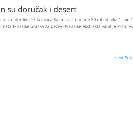
n su doručak i desert
jni za otprilike 15 kolačića Sastojci: 2 banane 50 ml mlijeka 1 jaje 
imeta ½ kašike praška za pecivo ½ kašike ekstrakta vanilije Prstohv
Next Entr