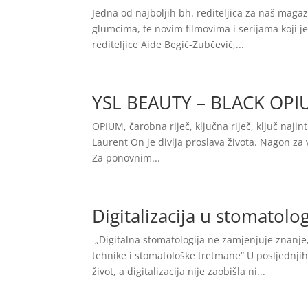
Jedna od najboljih bh. rediteljica za naš maga
glumcima, te novim filmovima i serijama koji j
rediteljice Aide Begić-Zubčević,...
YSL BEAUTY – BLACK OP
OPIUM, čarobna riječ, ključna riječ, ključ najin
Laurent On je divlja proslava života. Nagon z
Za ponovnim...
Digitalizacija u stomatolog
„Digitalna stomatologija ne zamjenjuje znanje,
tehnike i stomatološke tretmane“ U posljednji
život, a digitalizacija nije zaobišla ni...