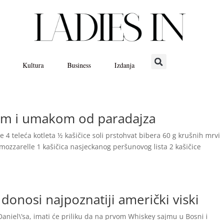
Kultura
Business
Izdanja
llom i umakom od paradajza
 4 teleća kotleta ½ kašičice soli prstohvat bibera 60 g krušnih mrv
ozzarelle 1 kašičica nasjeckanog peršunovog lista 2 kašičice
onosi najpoznatiji američki viski
 Daniel\’sa, imati će priliku da na prvom Whiskey sajmu u Bosni i