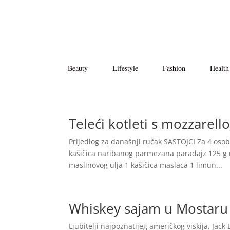
Beauty
Lifestyle
Fashion
Health
Teleći kotleti s mozzare
Prijedlog za današnji ručak SASTOJCI Za 4 osobe
kašičica naribanog parmezana paradajz 125 g m
maslinovog ulja 1 kašičica maslaca 1 limun...
Whiskey sajam u Mostaru d
Ljubitelji najpoznatijeg američkog viskija, Jack