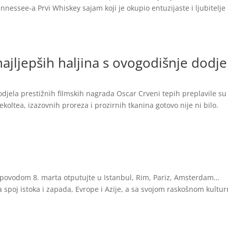
ennessee-a Prvi Whiskey sajam koji je okupio entuzijaste i ljubitelje
ajljepših haljina s ovogodišnje dodje
djela prestižnih filmskih nagrada Oscar Crveni tepih preplavile su
koltea, izazovnih proreza i prozirnih tkanina gotovo nije ni bilo.
 povodom 8. marta otputujte u Istanbul, Rim, Pariz, Amsterdam…
 spoj istoka i zapada, Evrope i Azije, a sa svojom raskošnom kultu