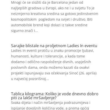
Mnogi će se složiti da je Barcelona jedan od
najljepših gradova u Evropi, ako ne i u svijetu To je
neizmjerno kreativna sredina sa gotovo jedinstvenim
kosmopolitskim pogledom na svijet i društvo. Biti
automobilski brend koji dolazi iz takve sredine
sigurno znači i...
Sarajke blistale na proljetnom Ladies In eventu
Ladies In eventi protiču u znaku promocije ljubavi,
humanosti, kulture i tolerancije, a kada tome
dodamo i odlično raspoloženje divnih, uspješnih
poslovnih dama, onda možemo kazati da ovakvi
projekti ispunjavaju sva očekivanja Sinoć (26. aprila)
u najvećoj pozorišnoj...
Tablica kilograma: Koliko je vode dnevno dobro
piti za lakše mršavljenje?
Svaka dijeta i način mršavljenja podrazumijeva i
ispijanje dovoljnih količina vode, a prema općoj