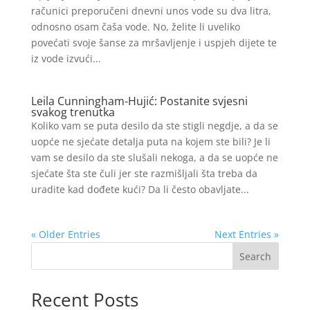
računici preporučeni dnevni unos vode su dva litra,
odnosno osam čaša vode. No, želite li uveliko
povećati svoje šanse za mršavljenje i uspjeh dijete te
iz vode izvući...
Leila Cunningham-Hujić: Postanite svjesni
svakog trenutka
Koliko vam se puta desilo da ste stigli negdje, a da se
uopće ne sjećate detalja puta na kojem ste bili? Je li
vam se desilo da ste slušali nekoga, a da se uopće ne
sjećate šta ste čuli jer ste razmišljali šta treba da
uradite kad dođete kući? Da li često obavljate...
« Older Entries
Next Entries »
Search
Recent Posts