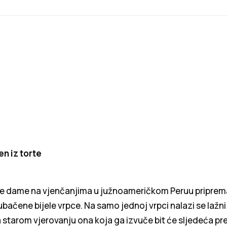
en iz torte
e dame na vjenčanjima u južnoameričkom Peruu priprem
 ubačene bijele vrpce. Na samo jednoj vrpci nalazi se lažni
 starom vjerovanju ona koja ga izvuče bit će sljedeća pr