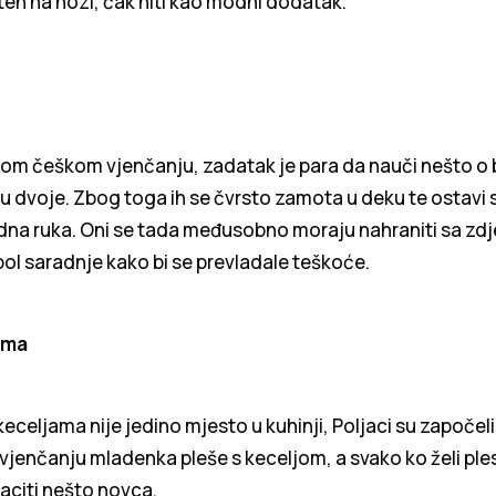
sten na nozi, čak niti kao modni dodatak.
nom češkom vjenčanju, zadatak je para da nauči nešto o
 u dvoje. Zbog toga ih se čvrsto zamota u deku te ostav
dna ruka. Oni se tada međusobno moraju nahraniti sa zdj
mbol saradnje kako bi se prevladale teškoće.
ama
eceljama nije jedino mjesto u kuhinji, Poljaci su započeli 
vjenčanju mladenka pleše s keceljom, a svako ko želi ple
aciti nešto novca.