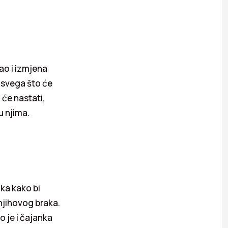
ao i izmjena
ka svega što će
 će nastati,
u njima.
aka kako bi
njihovog braka.
o je i čajanka