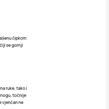
ukrašenu čipkom
ji se gornji
na ruke, tako i
 nogu, točnije
e vjenčan ne