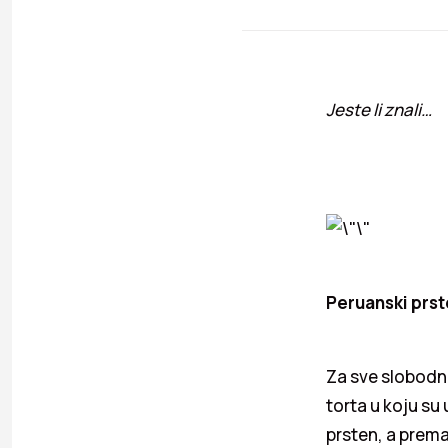
Jeste li znali…
Peruanski prst
Za sve slobodn
torta u koju su
prsten, a prema