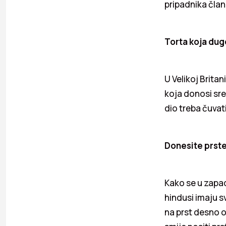
pripadnika čla
Torta koja dugo
U Velikoj Brita
koja donosi sre
dio treba čuvat
Donesite prste
Kako se u zapad
hindusi imaju s
na prst desno o