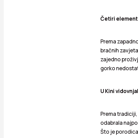
Č
etiri elemen
Prema zapadnoaf
bračnih zavjeta. 
zajedno proživj
gorko nedostata
U Kini vidovnj
Prema tradiciji
odabrala najpog
Što je porodica