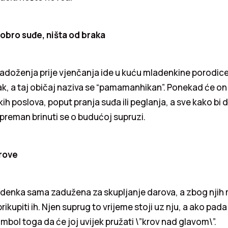
obro suđe, ništa od braka
ladoženja prije vjenčanja ide u kuću mladenkine porodice
ak, a taj običaj naziva se “pamamanhikan”. Ponekad će on
ih poslova, poput pranja suđa ili peglanja, a sve kako bi
spreman brinuti se o budućoj supruzi.
arove
adenka sama zadužena za skupljanje darova, a zbog njih 
rikupiti ih. Njen suprug to vrijeme stoji uz nju, a ako pada
imbol toga da će joj uvijek pružati \”krov nad glavom\”.