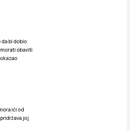
 da bi dobio
 morati obaviti
 dokazao
mora ići od
 pridržava joj